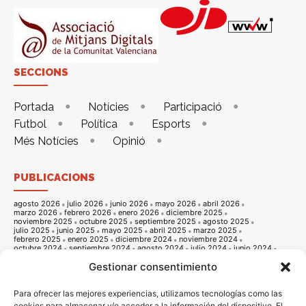
SECCIONS
Portada
Notícies
Participació
Futbol
Política
Esports
Més Notícies
Opinió
PUBLICACIONS
agosto 2026
julio 2026
junio 2026
mayo 2026
abril 2026
marzo 2026
febrero 2026
enero 2026
diciembre 2025
noviembre 2025
octubre 2025
septiembre 2025
agosto 2025
julio 2025
junio 2025
mayo 2025
abril 2025
marzo 2025
febrero 2025
enero 2025
diciembre 2024
noviembre 2024
octubre 2024
septiembre 2024
agosto 2024
julio 2024
junio 2024
mayo 2024
abril 2024
marzo 2024
febrero 2024
enero 2024
Gestionar consentimiento
diciembre 2023
noviembre 2023
octubre 2023
septiembre 2023
agosto 2023
julio 2023
junio 2023
mayo 2023
abril 2023
marzo 2023
febrero 2023
enero 2023
diciembre 2022
noviembre 2022
octubre 2022
septiembre 2022
agosto 2022
Para ofrecer las mejores experiencias, utilizamos tecnologías como las
julio 2022
junio 2022
mayo 2022
abril 2022
marzo 2022
cookies para almacenar y/o acceder a la información del dispositivo. El