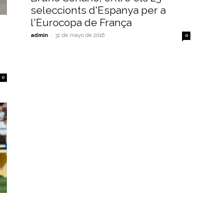
seleccionts d'Espanya per a
l'Eurocopa de França
admin
-
31 de mayo de 2016
0
0