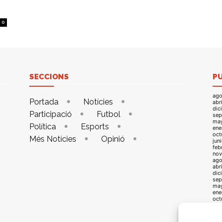
0
SECCIONS
P
ago
Portada
Notícies
abr
dic
Participació
Futbol
sep
ma
Política
Esports
ene
oct
Més Notícies
Opinió
jun
feb
nov
ago
abr
dic
sep
ma
ene
oct
jun
feb
nov