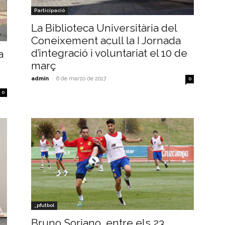
Participació
La Biblioteca Universitària del
Coneixement acull la I Jornada
d’integració i voluntariat el 10 de
a
març
admin
-
6 de marzo de 2017
0
0
_pfutbol
Bruno Soriano, entre els 23