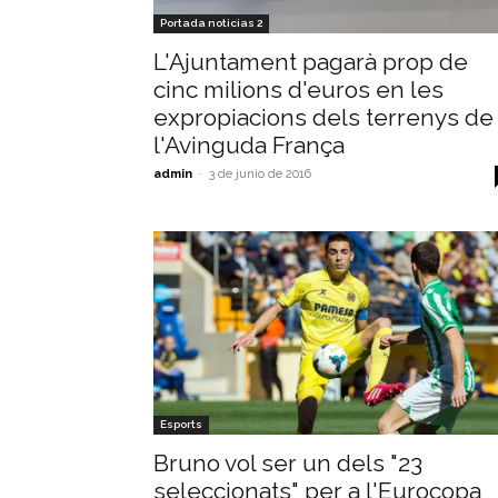
Portada noticias 2
L'Ajuntament pagarà prop de
cinc milions d'euros en les
expropiacions dels terrenys de
l'Avinguda França
admin
-
3 de junio de 2016
Esports
Bruno vol ser un dels "23
seleccionats" per a l'Eurocopa