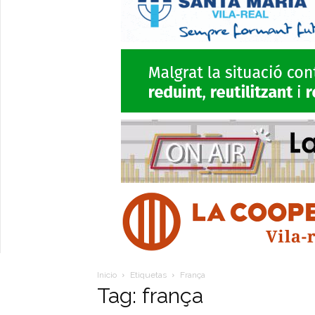
Inicio
Etiquetas
França
Tag: frança