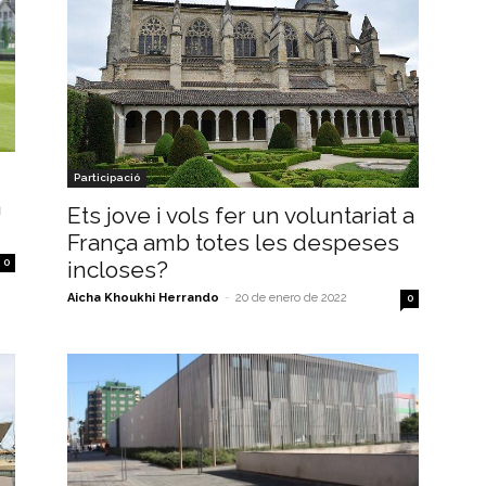
Participació
a
Ets jove i vols fer un voluntariat a
França amb totes les despeses
0
incloses?
Aicha Khoukhi Herrando
-
20 de enero de 2022
0