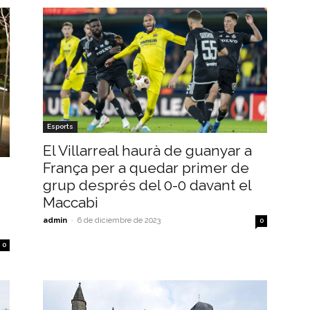
Esports
El Villarreal haurà de guanyar a
França per a quedar primer de
grup després del 0-0 davant el
Maccabi
admin
-
6 de diciembre de 2023
0
0