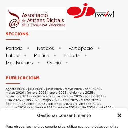
SECCIONS
Portada
Notícies
Participació
Futbol
Política
Esports
Més Notícies
Opinió
PUBLICACIONS
agosto 2026
julio 2026
junio 2026
mayo 2026
abril 2026
marzo 2026
febrero 2026
enero 2026
diciembre 2025
noviembre 2025
octubre 2025
septiembre 2025
agosto 2025
julio 2025
junio 2025
mayo 2025
abril 2025
marzo 2025
febrero 2025
enero 2025
diciembre 2024
noviembre 2024
octubre 2024
septiembre 2024
agosto 2024
julio 2024
junio 2024
mayo 2024
abril 2024
marzo 2024
febrero 2024
enero 2024
Gestionar consentimiento
diciembre 2023
noviembre 2023
octubre 2023
septiembre 2023
agosto 2023
julio 2023
junio 2023
mayo 2023
abril 2023
marzo 2023
febrero 2023
enero 2023
diciembre 2022
noviembre 2022
octubre 2022
septiembre 2022
agosto 2022
Para ofrecer las mejores experiencias, utilizamos tecnologías como las