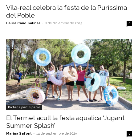
Vila-real celebra la festa de la Puríssima
del Poble
Laura Cano Salinas
-
8 de diciembre de 2025
0
Portada participació
El Termet acull la festa aquàtica ‘Jugant
Summer Splash’
Marina Safont
-
14 de septiembre de 2025
0