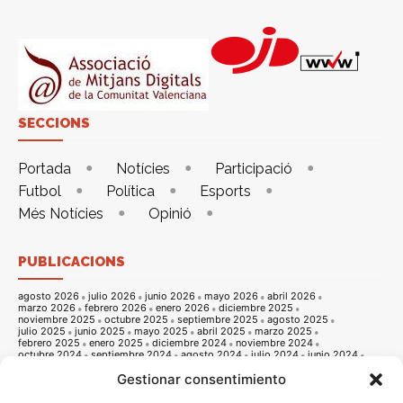
SECCIONS
Portada
Notícies
Participació
Futbol
Política
Esports
Més Notícies
Opinió
PUBLICACIONS
agosto 2026
julio 2026
junio 2026
mayo 2026
abril 2026
marzo 2026
febrero 2026
enero 2026
diciembre 2025
noviembre 2025
octubre 2025
septiembre 2025
agosto 2025
julio 2025
junio 2025
mayo 2025
abril 2025
marzo 2025
febrero 2025
enero 2025
diciembre 2024
noviembre 2024
octubre 2024
septiembre 2024
agosto 2024
julio 2024
junio 2024
mayo 2024
abril 2024
marzo 2024
febrero 2024
enero 2024
Gestionar consentimiento
diciembre 2023
noviembre 2023
octubre 2023
septiembre 2023
agosto 2023
julio 2023
junio 2023
mayo 2023
abril 2023
marzo 2023
febrero 2023
enero 2023
diciembre 2022