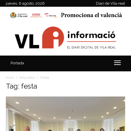
jueves, 6 agosto, 2026
Diari de Vila-real
Portada
Inicio
Etiquetas
Festa
Tag: festa