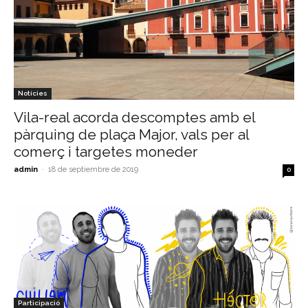
Notícies
Vila-real acorda descomptes amb el
pàrquing de plaça Major, vals per al
comerç i targetes moneder
admin
-
18 de septiembre de 2019
0
Participació