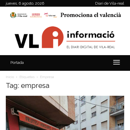
jueves, 6 agosto, 2026
Diari de Vila-real
Portada
Inicio
Etiquetas
Empresa
Tag: empresa