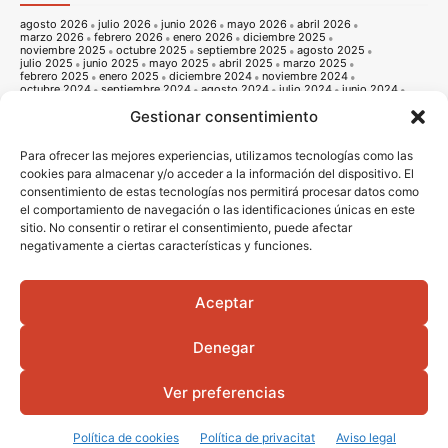
agosto 2026
julio 2026
junio 2026
mayo 2026
abril 2026
marzo 2026
febrero 2026
enero 2026
diciembre 2025
noviembre 2025
octubre 2025
septiembre 2025
agosto 2025
julio 2025
junio 2025
mayo 2025
abril 2025
marzo 2025
febrero 2025
enero 2025
diciembre 2024
noviembre 2024
octubre 2024
septiembre 2024
agosto 2024
julio 2024
junio 2024
mayo 2024
abril 2024
marzo 2024
febrero 2024
enero 2024
Gestionar consentimiento
diciembre 2023
noviembre 2023
octubre 2023
septiembre 2023
agosto 2023
julio 2023
junio 2023
mayo 2023
abril 2023
marzo 2023
febrero 2023
enero 2023
diciembre 2022
noviembre 2022
octubre 2022
septiembre 2022
agosto 2022
Para ofrecer las mejores experiencias, utilizamos tecnologías como las
julio 2022
junio 2022
mayo 2022
abril 2022
marzo 2022
cookies para almacenar y/o acceder a la información del dispositivo. El
febrero 2022
enero 2022
diciembre 2021
noviembre 2021
consentimiento de estas tecnologías nos permitirá procesar datos como
octubre 2021
septiembre 2021
agosto 2021
julio 2021
junio 2021
mayo 2021
abril 2021
marzo 2021
febrero 2021
enero 2021
el comportamiento de navegación o las identificaciones únicas en este
diciembre 2020
noviembre 2020
octubre 2020
septiembre 2020
sitio. No consentir o retirar el consentimiento, puede afectar
agosto 2020
julio 2020
junio 2020
mayo 2020
abril 2020
negativamente a ciertas características y funciones.
marzo 2020
febrero 2020
enero 2020
diciembre 2019
noviembre 2019
octubre 2019
septiembre 2019
agosto 2019
julio 2019
junio 2019
mayo 2019
abril 2019
marzo 2019
febrero 2019
enero 2019
diciembre 2018
noviembre 2018
octubre 2018
septiembre 2018
agosto 2018
julio 2018
junio 2018
mayo 2018
abril 2018
marzo 2018
Aceptar
febrero 2018
enero 2018
diciembre 2017
noviembre 2017
octubre 2017
septiembre 2017
agosto 2017
julio 2017
junio 2017
mayo 2017
abril 2017
marzo 2017
febrero 2017
enero 2017
diciembre 2016
Denegar
noviembre 2016
octubre 2016
septiembre 2016
agosto 2016
julio 2016
junio 2016
mayo 2016
abril 2016
Ver preferencias
© 2016 - 2026 Vila-real informació |
Avis legal
|
Politica de privacitat
|
Politica
de cookies
|
Diseño Web
Portada
Qui som
Política de cookies
Política de privacitat
Aviso legal