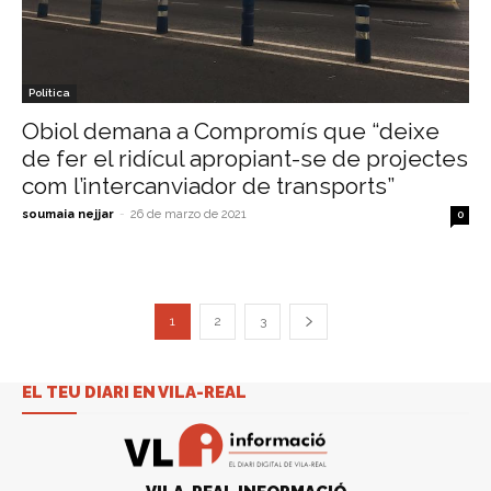
Política
Obiol demana a Compromís que “deixe
de fer el ridícul apropiant-se de projectes
com l’intercanviador de transports”
soumaia nejjar
-
26 de marzo de 2021
0
1
2
3
EL TEU DIARI EN VILA-REAL