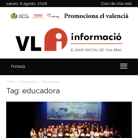
jueves, 6 agosto, 2026
Diari de Vila-real
Portada
Inicio
Etiquetas
Educadora
Tag: educadora