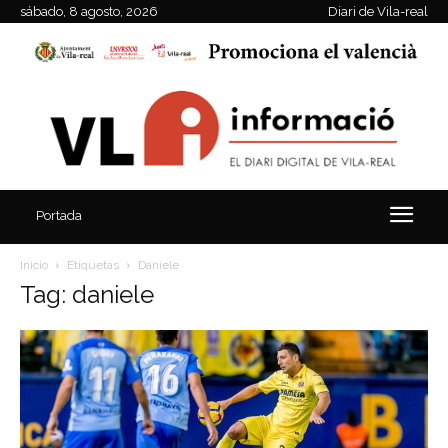
sábado, 8 agosto, 2026
Diari de Vila-real
Portada
Inicio
Etiquetas
Daniele
Tag: daniele