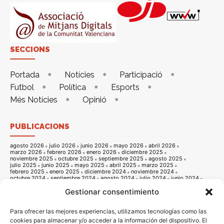
SECCIONS
Portada
Notícies
Participació
Futbol
Política
Esports
Més Notícies
Opinió
PUBLICACIONS
agosto 2026
julio 2026
junio 2026
mayo 2026
abril 2026
marzo 2026
febrero 2026
enero 2026
diciembre 2025
noviembre 2025
octubre 2025
septiembre 2025
agosto 2025
julio 2025
junio 2025
mayo 2025
abril 2025
marzo 2025
febrero 2025
enero 2025
diciembre 2024
noviembre 2024
octubre 2024
septiembre 2024
agosto 2024
julio 2024
junio 2024
mayo 2024
abril 2024
marzo 2024
febrero 2024
enero 2024
Gestionar consentimiento
diciembre 2023
noviembre 2023
octubre 2023
septiembre 2023
agosto 2023
julio 2023
junio 2023
mayo 2023
abril 2023
marzo 2023
febrero 2023
enero 2023
diciembre 2022
noviembre 2022
octubre 2022
septiembre 2022
agosto 2022
Para ofrecer las mejores experiencias, utilizamos tecnologías como las
julio 2022
junio 2022
mayo 2022
abril 2022
marzo 2022
cookies para almacenar y/o acceder a la información del dispositivo. El
febrero 2022
enero 2022
diciembre 2021
noviembre 2021