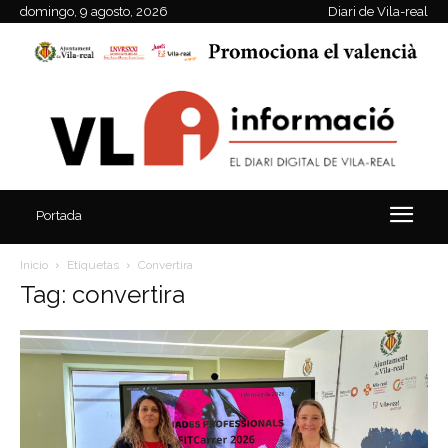
domingo, 9 agosto, 2026
Diari de Vila-real
Portada
Inicio
Etiquetas
Convertira
Tag: convertira