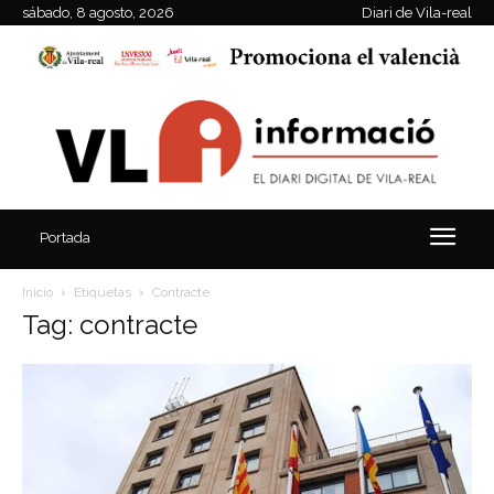
sábado, 8 agosto, 2026
Diari de Vila-real
Portada
Inicio
Etiquetas
Contracte
Tag: contracte