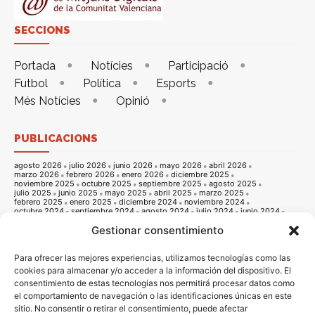
SECCIONS
Portada
Notícies
Participació
Futbol
Política
Esports
Més Notícies
Opinió
PUBLICACIONS
agosto 2026
julio 2026
junio 2026
mayo 2026
abril 2026
marzo 2026
febrero 2026
enero 2026
diciembre 2025
noviembre 2025
octubre 2025
septiembre 2025
agosto 2025
julio 2025
junio 2025
mayo 2025
abril 2025
marzo 2025
febrero 2025
enero 2025
diciembre 2024
noviembre 2024
octubre 2024
septiembre 2024
agosto 2024
julio 2024
junio 2024
mayo 2024
abril 2024
marzo 2024
febrero 2024
enero 2024
Gestionar consentimiento
diciembre 2023
noviembre 2023
octubre 2023
septiembre 2023
agosto 2023
julio 2023
junio 2023
mayo 2023
abril 2023
marzo 2023
febrero 2023
enero 2023
diciembre 2022
noviembre 2022
octubre 2022
septiembre 2022
agosto 2022
Para ofrecer las mejores experiencias, utilizamos tecnologías como las
julio 2022
junio 2022
mayo 2022
abril 2022
marzo 2022
cookies para almacenar y/o acceder a la información del dispositivo. El
febrero 2022
enero 2022
diciembre 2021
noviembre 2021
consentimiento de estas tecnologías nos permitirá procesar datos como
octubre 2021
septiembre 2021
agosto 2021
julio 2021
junio 2021
mayo 2021
abril 2021
marzo 2021
febrero 2021
enero 2021
el comportamiento de navegación o las identificaciones únicas en este
diciembre 2020
noviembre 2020
octubre 2020
septiembre 2020
sitio. No consentir o retirar el consentimiento, puede afectar
agosto 2020
julio 2020
junio 2020
mayo 2020
abril 2020