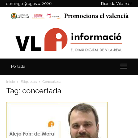
domingo, 9 agosto, 2026
Diari de Vila-real
Portada
Inicio
Etiquetas
Concertada
Tag: concertada