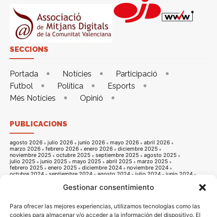
SECCIONS
Portada
Notícies
Participació
Futbol
Política
Esports
Més Notícies
Opinió
PUBLICACIONS
agosto 2026
julio 2026
junio 2026
mayo 2026
abril 2026
marzo 2026
febrero 2026
enero 2026
diciembre 2025
noviembre 2025
octubre 2025
septiembre 2025
agosto 2025
julio 2025
junio 2025
mayo 2025
abril 2025
marzo 2025
febrero 2025
enero 2025
diciembre 2024
noviembre 2024
octubre 2024
septiembre 2024
agosto 2024
julio 2024
junio 2024
mayo 2024
abril 2024
marzo 2024
febrero 2024
enero 2024
Gestionar consentimiento
diciembre 2023
noviembre 2023
octubre 2023
septiembre 2023
agosto 2023
julio 2023
junio 2023
mayo 2023
abril 2023
marzo 2023
febrero 2023
enero 2023
diciembre 2022
noviembre 2022
octubre 2022
septiembre 2022
agosto 2022
Para ofrecer las mejores experiencias, utilizamos tecnologías como las
julio 2022
junio 2022
mayo 2022
abril 2022
marzo 2022
cookies para almacenar y/o acceder a la información del dispositivo. El