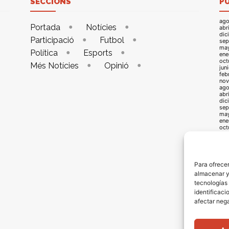
SECCIONS
P
ago
Portada
Notícies
abr
dic
Participació
Futbol
sep
ma
Política
Esports
ene
oct
Més Notícies
Opinió
jun
feb
nov
ago
abr
dic
sep
ma
ene
oct
jun
feb
nov
ago
abr
Para ofrecer
dic
almacenar y/
sep
may
tecnologías
ene
identificaci
oct
jun
afectar nega
feb
oct
jun
feb