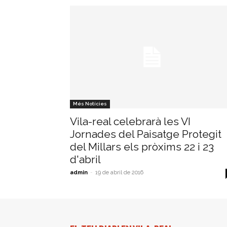
Més Notícies
Vila-real celebrarà les VI
Jornades del Paisatge Protegit
del Millars els pròxims 22 i 23
d'abril
admin
-
19 de abril de 2016