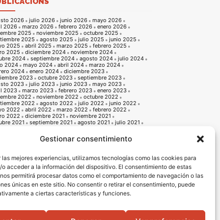
UBLICACIONS
sto 2026
julio 2026
junio 2026
mayo 2026
il 2026
marzo 2026
febrero 2026
enero 2026
iembre 2025
noviembre 2025
octubre 2025
tiembre 2025
agosto 2025
julio 2025
junio 2025
yo 2025
abril 2025
marzo 2025
febrero 2025
ro 2025
diciembre 2024
noviembre 2024
ubre 2024
septiembre 2024
agosto 2024
julio 2024
io 2024
mayo 2024
abril 2024
marzo 2024
rero 2024
enero 2024
diciembre 2023
iembre 2023
octubre 2023
septiembre 2023
sto 2023
julio 2023
junio 2023
mayo 2023
il 2023
marzo 2023
febrero 2023
enero 2023
iembre 2022
noviembre 2022
octubre 2022
tiembre 2022
agosto 2022
julio 2022
junio 2022
yo 2022
abril 2022
marzo 2022
febrero 2022
ro 2022
diciembre 2021
noviembre 2021
ubre 2021
septiembre 2021
agosto 2021
julio 2021
io 2021
mayo 2021
abril 2021
marzo 2021
rero 2021
enero 2021
diciembre 2020
Gestionar consentimiento
iembre 2020
octubre 2020
septiembre 2020
sto 2020
julio 2020
junio 2020
mayo 2020
il 2020
marzo 2020
febrero 2020
enero 2020
 las mejores experiencias, utilizamos tecnologías como las cookies para
iembre 2019
noviembre 2019
octubre 2019
o acceder a la información del dispositivo. El consentimiento de estas
tiembre 2019
agosto 2019
julio 2019
junio 2019
o 2019
abril 2019
marzo 2019
febrero 2019
 nos permitirá procesar datos como el comportamiento de navegación o las
ro 2019
diciembre 2018
noviembre 2018
ones únicas en este sitio. No consentir o retirar el consentimiento, puede
ubre 2018
septiembre 2018
agosto 2018
julio 2018
io 2018
mayo 2018
abril 2018
marzo 2018
tivamente a ciertas características y funciones.
rero 2018
enero 2018
diciembre 2017
noviembre 2017
ubre 2017
septiembre 2017
agosto 2017
julio 2017
io 2017
mayo 2017
abril 2017
marzo 2017
rero 2017
enero 2017
diciembre 2016
noviembre 2016