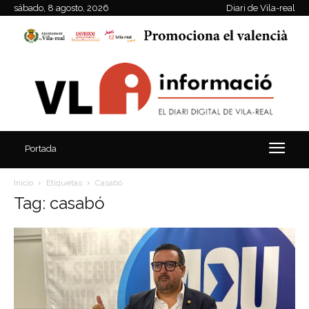
sábado, 8 agosto, 2026
Diari de Vila-real
Portada
Inicio
Etiquetas
Casabó
Tag: casabó