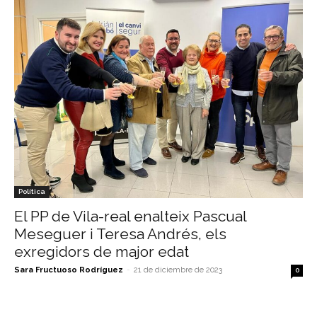
Política
El PP de Vila-real enalteix Pascual
Meseguer i Teresa Andrés, els
exregidors de major edat
Sara Fructuoso Rodríguez
-
21 de diciembre de 2023
0