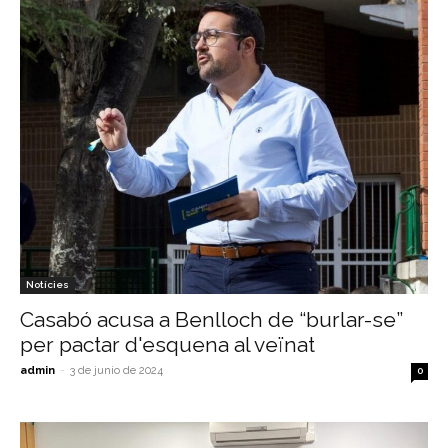
Notícies
Casabó acusa a Benlloch de “burlar-se”
per pactar d'esquena al veïnat
admin
-
3 de junio de 2024
0