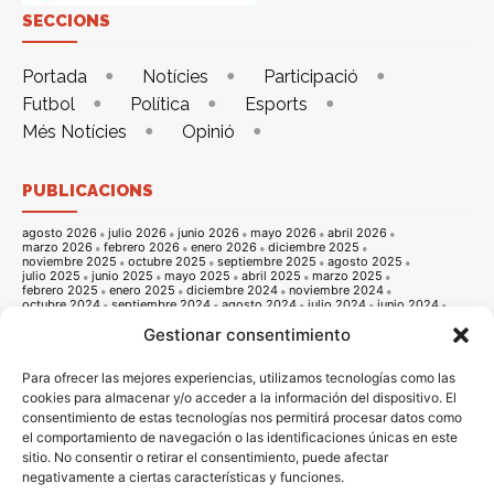
SECCIONS
Portada
Notícies
Participació
Futbol
Política
Esports
Més Notícies
Opinió
PUBLICACIONS
agosto 2026
julio 2026
junio 2026
mayo 2026
abril 2026
marzo 2026
febrero 2026
enero 2026
diciembre 2025
noviembre 2025
octubre 2025
septiembre 2025
agosto 2025
julio 2025
junio 2025
mayo 2025
abril 2025
marzo 2025
febrero 2025
enero 2025
diciembre 2024
noviembre 2024
octubre 2024
septiembre 2024
agosto 2024
julio 2024
junio 2024
mayo 2024
abril 2024
marzo 2024
febrero 2024
enero 2024
Gestionar consentimiento
diciembre 2023
noviembre 2023
octubre 2023
septiembre 2023
agosto 2023
julio 2023
junio 2023
mayo 2023
abril 2023
marzo 2023
febrero 2023
enero 2023
diciembre 2022
noviembre 2022
octubre 2022
septiembre 2022
agosto 2022
Para ofrecer las mejores experiencias, utilizamos tecnologías como las
julio 2022
junio 2022
mayo 2022
abril 2022
marzo 2022
cookies para almacenar y/o acceder a la información del dispositivo. El
febrero 2022
enero 2022
diciembre 2021
noviembre 2021
consentimiento de estas tecnologías nos permitirá procesar datos como
octubre 2021
septiembre 2021
agosto 2021
julio 2021
junio 2021
mayo 2021
abril 2021
marzo 2021
febrero 2021
enero 2021
el comportamiento de navegación o las identificaciones únicas en este
diciembre 2020
noviembre 2020
octubre 2020
septiembre 2020
sitio. No consentir o retirar el consentimiento, puede afectar
agosto 2020
julio 2020
junio 2020
mayo 2020
abril 2020
marzo 2020
febrero 2020
enero 2020
diciembre 2019
noviembre 2019
negativamente a ciertas características y funciones.
octubre 2019
septiembre 2019
agosto 2019
julio 2019
junio 2019