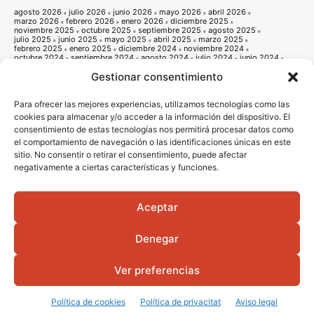
agosto 2026
julio 2026
junio 2026
mayo 2026
abril 2026
marzo 2026
febrero 2026
enero 2026
diciembre 2025
noviembre 2025
octubre 2025
septiembre 2025
agosto 2025
julio 2025
junio 2025
mayo 2025
abril 2025
marzo 2025
febrero 2025
enero 2025
diciembre 2024
noviembre 2024
octubre 2024
septiembre 2024
agosto 2024
julio 2024
junio 2024
mayo 2024
abril 2024
marzo 2024
febrero 2024
enero 2024
Gestionar consentimiento
diciembre 2023
noviembre 2023
octubre 2023
septiembre 2023
agosto 2023
julio 2023
junio 2023
mayo 2023
abril 2023
marzo 2023
febrero 2023
enero 2023
diciembre 2022
noviembre 2022
octubre 2022
septiembre 2022
agosto 2022
Para ofrecer las mejores experiencias, utilizamos tecnologías como las
julio 2022
junio 2022
mayo 2022
abril 2022
marzo 2022
cookies para almacenar y/o acceder a la información del dispositivo. El
febrero 2022
enero 2022
diciembre 2021
noviembre 2021
consentimiento de estas tecnologías nos permitirá procesar datos como
octubre 2021
septiembre 2021
agosto 2021
julio 2021
junio 2021
mayo 2021
abril 2021
marzo 2021
febrero 2021
enero 2021
el comportamiento de navegación o las identificaciones únicas en este
diciembre 2020
noviembre 2020
octubre 2020
septiembre 2020
sitio. No consentir o retirar el consentimiento, puede afectar
agosto 2020
julio 2020
junio 2020
mayo 2020
abril 2020
negativamente a ciertas características y funciones.
marzo 2020
febrero 2020
enero 2020
diciembre 2019
noviembre 2019
octubre 2019
septiembre 2019
agosto 2019
julio 2019
junio 2019
mayo 2019
abril 2019
marzo 2019
febrero 2019
enero 2019
diciembre 2018
noviembre 2018
octubre 2018
septiembre 2018
agosto 2018
julio 2018
junio 2018
mayo 2018
abril 2018
marzo 2018
Aceptar
febrero 2018
enero 2018
diciembre 2017
noviembre 2017
octubre 2017
septiembre 2017
agosto 2017
julio 2017
junio 2017
mayo 2017
abril 2017
marzo 2017
febrero 2017
enero 2017
diciembre 2016
Denegar
noviembre 2016
octubre 2016
septiembre 2016
agosto 2016
julio 2016
junio 2016
mayo 2016
abril 2016
Ver preferencias
© 2016 - 2026 Vila-real informació |
Avis legal
|
Politica de privacitat
|
Politica
de cookies
|
Diseño Web
Portada
Qui som
Política de cookies
Política de privacitat
Aviso legal