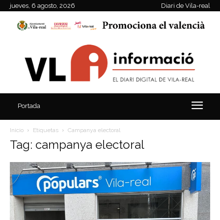
jueves, 6 agosto, 2026
Diari de Vila-real
Portada
Inicio
Etiquetas
Campanya electoral
Tag: campanya electoral