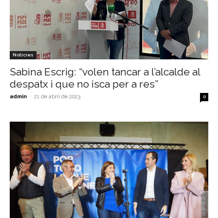
Notícies
Sabina Escrig: “volen tancar a l’alcalde al
despatx i que no isca per a res”
admin
-
21 de abril de 2023
0