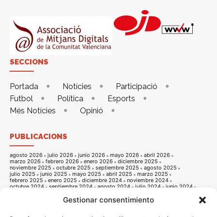
SECCIONS
Portada
Notícies
Participació
Futbol
Política
Esports
Més Notícies
Opinió
PUBLICACIONS
agosto 2026
julio 2026
junio 2026
mayo 2026
abril 2026
marzo 2026
febrero 2026
enero 2026
diciembre 2025
noviembre 2025
octubre 2025
septiembre 2025
agosto 2025
julio 2025
junio 2025
mayo 2025
abril 2025
marzo 2025
febrero 2025
enero 2025
diciembre 2024
noviembre 2024
octubre 2024
septiembre 2024
agosto 2024
julio 2024
junio 2024
mayo 2024
abril 2024
marzo 2024
febrero 2024
enero 2024
Gestionar consentimiento
diciembre 2023
noviembre 2023
octubre 2023
septiembre 2023
agosto 2023
julio 2023
junio 2023
mayo 2023
abril 2023
marzo 2023
febrero 2023
enero 2023
diciembre 2022