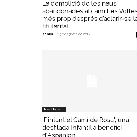
La demolició de les naus
abandonades al camí Les Voltes
més prop després d’aclarir-se l
titularitat
admin
-
25 de agosto de 2017
Més Notícies
'Pintant el Camí de Rosa', una
desfilada infantil a benefici
d'Aspanion