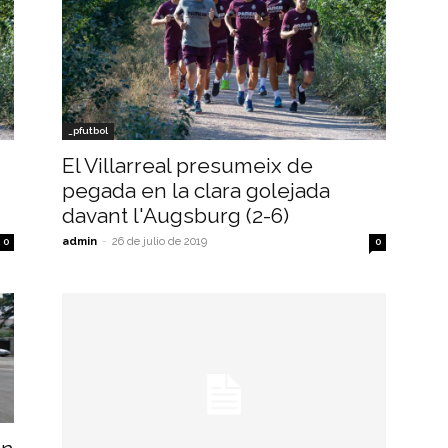
_pfutbol
El Villarreal presumeix de
pegada en la clara golejada
davant l'Augsburg (2-6)
admin
-
26 de julio de 2019
0
0