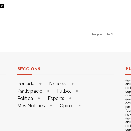
0
Página 1 de 2
SECCIONS
P
ago
Portada
Notícies
abr
dic
Participació
Futbol
sep
ma
Política
Esports
ene
oct
Més Notícies
Opinió
jun
feb
nov
ago
abr
dic
sep