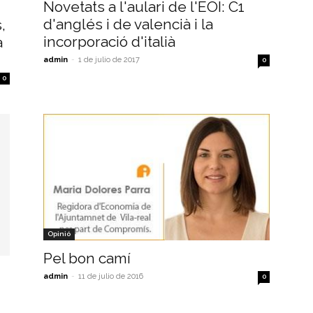
Novetats a l'aulari de l'EOI: C1
d'anglés i de valencià i la
,
incorporació d'italià
a
admin
-
1 de julio de 2017
0
0
Opinió
Pel bon camí
admin
-
11 de julio de 2016
0