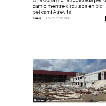
Una dona mor atropellada per 
camió mentre circulaba en bici
pel camí Atrevits
admin
-
19 de marzo de 2019
Notícies