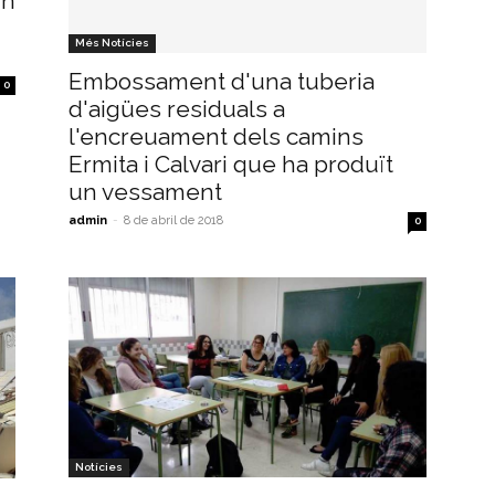
un
Més Notícies
Embossament d'una tuberia
0
d'aigües residuals a
l'encreuament dels camins
Ermita i Calvari que ha produït
un vessament
admin
-
8 de abril de 2018
0
Notícies