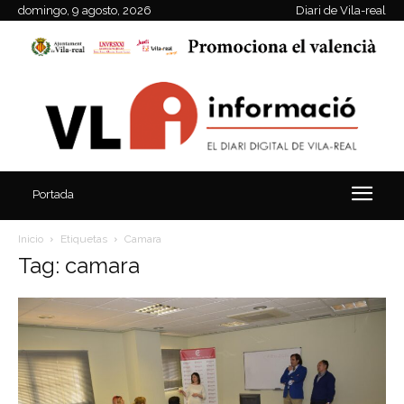
domingo, 9 agosto, 2026
Diari de Vila-real
Portada
Inicio
Etiquetas
Camara
Tag: camara