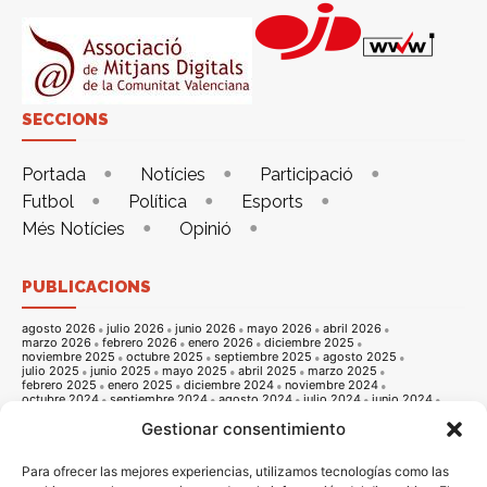
SECCIONS
Portada
Notícies
Participació
Futbol
Política
Esports
Més Notícies
Opinió
PUBLICACIONS
agosto 2026
julio 2026
junio 2026
mayo 2026
abril 2026
marzo 2026
febrero 2026
enero 2026
diciembre 2025
noviembre 2025
octubre 2025
septiembre 2025
agosto 2025
julio 2025
junio 2025
mayo 2025
abril 2025
marzo 2025
febrero 2025
enero 2025
diciembre 2024
noviembre 2024
octubre 2024
septiembre 2024
agosto 2024
julio 2024
junio 2024
mayo 2024
abril 2024
marzo 2024
febrero 2024
enero 2024
Gestionar consentimiento
diciembre 2023
noviembre 2023
octubre 2023
septiembre 2023
agosto 2023
julio 2023
junio 2023
mayo 2023
abril 2023
marzo 2023
febrero 2023
enero 2023
diciembre 2022
noviembre 2022
octubre 2022
septiembre 2022
agosto 2022
Para ofrecer las mejores experiencias, utilizamos tecnologías como las
julio 2022
junio 2022
mayo 2022
abril 2022
marzo 2022