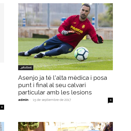
_pfutbol
Asenjo ja té l'alta mèdica i posa
punt i final al seu calvari
particular amb les lesions
admin
-
15 de septiembre de 2017
0
0