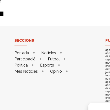
r
0
SECCIONS
P
ago
Portada
Notícies
abr
dic
Participació
Futbol
sep
ma
Política
Esports
ene
oct
Més Notícies
Opinió
jun
feb
nov
ago
abr
dic
sep
ma
ene
oct
jun
feb