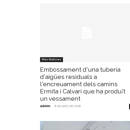
Més Notícies
Embossament d'una tuberia
d'aigües residuals a
l'encreuament dels camins
Ermita i Calvari que ha produït
un vessament
admin
-
8 de abril de 2018