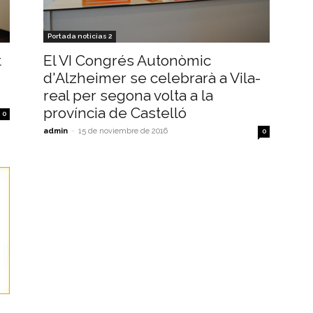
Portada noticias 2
t
El VI Congrés Autonòmic
d'Alzheimer se celebrarà a Vila-
real per segona volta a la
província de Castelló
0
admin
-
15 de noviembre de 2016
0