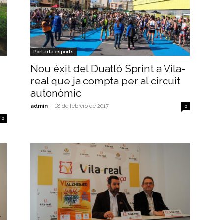
Portada esports
Nou éxit del Duatló Sprint a Vila-
real que ja compta per al circuit
autonòmic
admin
-
18 de febrero de 2017
0
0