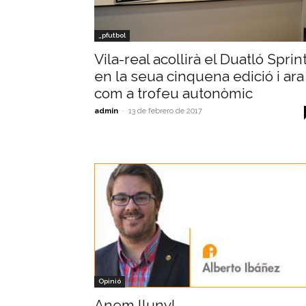
_pfutbol
Vila-real acollirà el Duatló Sprin
en la seua cinquena edició i ara
com a trofeu autonòmic
admin
-
13 de febrero de 2017
Opinió
Anem lluny!