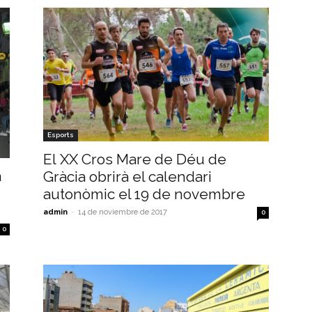
Esports
El XX Cros Mare de Déu de
a
Gràcia obrirà el calendari
autonòmic el 19 de novembre
admin
-
14 de noviembre de 2017
0
0