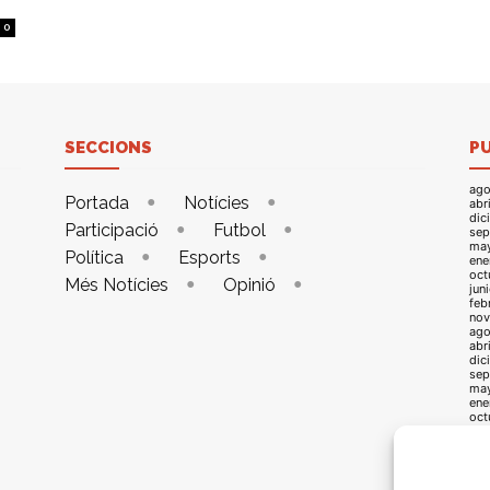
0
SECCIONS
P
ago
Portada
Notícies
abr
dic
Participació
Futbol
sep
ma
Política
Esports
ene
oct
Més Notícies
Opinió
jun
feb
nov
ago
abr
dic
sep
ma
ene
oct
jun
feb
nov
ago
abr