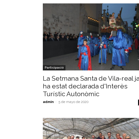
Participació
La Setmana Santa de Vila-real j
ha estat declarada d'Interès
Turístic Autonòmic
admin
-
5 de mayo de 2020