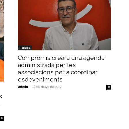
Política
Compromís crearà una agenda
administrada per les
associacions per a coordinar
esdeveniments
admin
-
16 de mayo de 2019
0
s
,
0