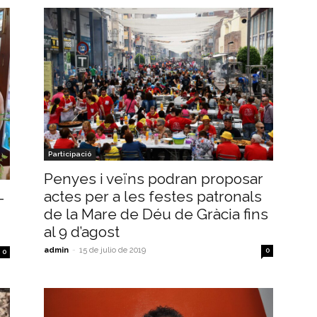
Participació
Penyes i veïns podran proposar
actes per a les festes patronals
-
de la Mare de Déu de Gràcia fins
al 9 d’agost
admin
-
15 de julio de 2019
0
0