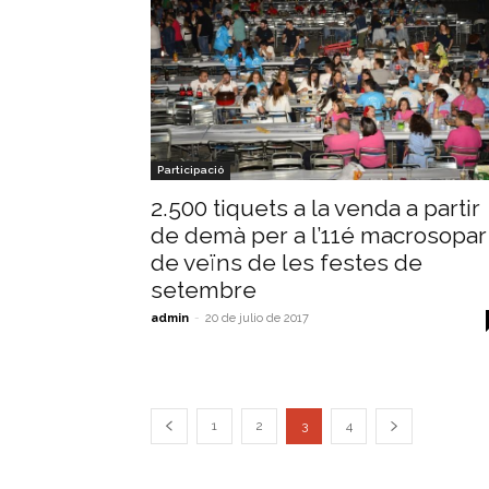
Participació
2.500 tiquets a la venda a partir
de demà per a l’11é macrosopar
de veïns de les festes de
setembre
admin
-
20 de julio de 2017
1
2
3
4