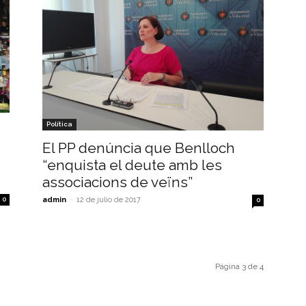
Política
El PP denúncia que Benlloch
“enquista el deute amb les
associacions de veïns”
0
admin
-
12 de julio de 2017
0
Página 3 de 4