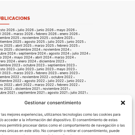
UBLICACIONS
sto 2026
julio 2026
junio 2026
mayo 2026
il 2026
marzo 2026
febrero 2026
enero 2026
iembre 2025
noviembre 2025
octubre 2025
tiembre 2025
agosto 2025
julio 2025
junio 2025
yo 2025
abril 2025
marzo 2025
febrero 2025
ro 2025
diciembre 2024
noviembre 2024
ubre 2024
septiembre 2024
agosto 2024
julio 2024
io 2024
mayo 2024
abril 2024
marzo 2024
rero 2024
enero 2024
diciembre 2023
iembre 2023
octubre 2023
septiembre 2023
sto 2023
julio 2023
junio 2023
mayo 2023
il 2023
marzo 2023
febrero 2023
enero 2023
iembre 2022
noviembre 2022
octubre 2022
tiembre 2022
agosto 2022
julio 2022
junio 2022
yo 2022
abril 2022
marzo 2022
febrero 2022
ro 2022
diciembre 2021
noviembre 2021
ubre 2021
septiembre 2021
agosto 2021
julio 2021
io 2021
mayo 2021
abril 2021
marzo 2021
rero 2021
enero 2021
diciembre 2020
Gestionar consentimiento
iembre 2020
octubre 2020
septiembre 2020
sto 2020
julio 2020
junio 2020
mayo 2020
il 2020
marzo 2020
febrero 2020
enero 2020
 las mejores experiencias, utilizamos tecnologías como las cookies para
iembre 2019
noviembre 2019
octubre 2019
o acceder a la información del dispositivo. El consentimiento de estas
tiembre 2019
agosto 2019
julio 2019
junio 2019
o 2019
abril 2019
marzo 2019
febrero 2019
 nos permitirá procesar datos como el comportamiento de navegación o las
ro 2019
diciembre 2018
noviembre 2018
ones únicas en este sitio. No consentir o retirar el consentimiento, puede
ubre 2018
septiembre 2018
agosto 2018
julio 2018