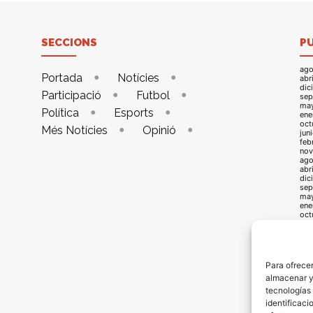
SECCIONS
P
ago
Portada
Notícies
abr
dic
Participació
Futbol
sep
ma
Política
Esports
ene
oct
Més Notícies
Opinió
jun
feb
nov
ago
abr
dic
sep
ma
ene
oct
jun
feb
nov
ago
abr
Para ofrecer
dic
almacenar y/
sep
may
tecnologías
ene
identificaci
oct