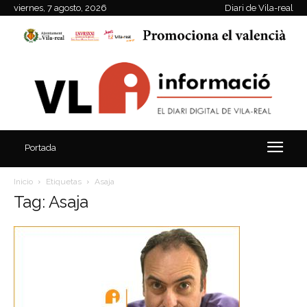
viernes, 7 agosto, 2026
Diari de Vila-real
Portada
Inicio
Etiquetas
Asaja
Tag: Asaja