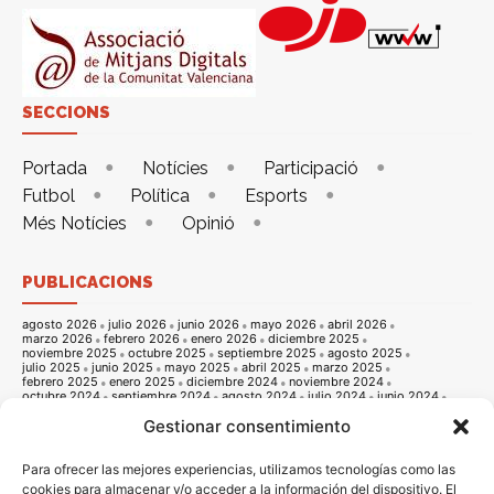
SECCIONS
Portada
Notícies
Participació
Futbol
Política
Esports
Més Notícies
Opinió
PUBLICACIONS
agosto 2026
julio 2026
junio 2026
mayo 2026
abril 2026
marzo 2026
febrero 2026
enero 2026
diciembre 2025
noviembre 2025
octubre 2025
septiembre 2025
agosto 2025
julio 2025
junio 2025
mayo 2025
abril 2025
marzo 2025
febrero 2025
enero 2025
diciembre 2024
noviembre 2024
octubre 2024
septiembre 2024
agosto 2024
julio 2024
junio 2024
mayo 2024
abril 2024
marzo 2024
febrero 2024
enero 2024
Gestionar consentimiento
diciembre 2023
noviembre 2023
octubre 2023
septiembre 2023
agosto 2023
julio 2023
junio 2023
mayo 2023
abril 2023
marzo 2023
febrero 2023
enero 2023
diciembre 2022
noviembre 2022
octubre 2022
septiembre 2022
agosto 2022
Para ofrecer las mejores experiencias, utilizamos tecnologías como las
julio 2022
junio 2022
mayo 2022
abril 2022
marzo 2022
cookies para almacenar y/o acceder a la información del dispositivo. El