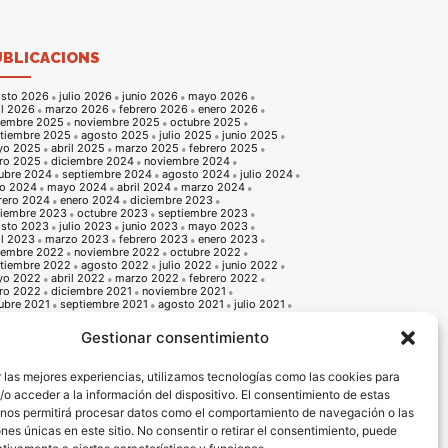
UBLICACIONS
sto 2026
julio 2026
junio 2026
mayo 2026
il 2026
marzo 2026
febrero 2026
enero 2026
iembre 2025
noviembre 2025
octubre 2025
tiembre 2025
agosto 2025
julio 2025
junio 2025
yo 2025
abril 2025
marzo 2025
febrero 2025
ro 2025
diciembre 2024
noviembre 2024
ubre 2024
septiembre 2024
agosto 2024
julio 2024
io 2024
mayo 2024
abril 2024
marzo 2024
rero 2024
enero 2024
diciembre 2023
iembre 2023
octubre 2023
septiembre 2023
sto 2023
julio 2023
junio 2023
mayo 2023
il 2023
marzo 2023
febrero 2023
enero 2023
iembre 2022
noviembre 2022
octubre 2022
tiembre 2022
agosto 2022
julio 2022
junio 2022
yo 2022
abril 2022
marzo 2022
febrero 2022
ro 2022
diciembre 2021
noviembre 2021
ubre 2021
septiembre 2021
agosto 2021
julio 2021
io 2021
mayo 2021
abril 2021
marzo 2021
rero 2021
enero 2021
diciembre 2020
Gestionar consentimiento
iembre 2020
octubre 2020
septiembre 2020
sto 2020
julio 2020
junio 2020
mayo 2020
il 2020
marzo 2020
febrero 2020
enero 2020
 las mejores experiencias, utilizamos tecnologías como las cookies para
iembre 2019
noviembre 2019
octubre 2019
o acceder a la información del dispositivo. El consentimiento de estas
tiembre 2019
agosto 2019
julio 2019
junio 2019
o 2019
abril 2019
marzo 2019
febrero 2019
 nos permitirá procesar datos como el comportamiento de navegación o las
ro 2019
diciembre 2018
noviembre 2018
ones únicas en este sitio. No consentir o retirar el consentimiento, puede
ubre 2018
septiembre 2018
agosto 2018
julio 2018
io 2018
mayo 2018
abril 2018
marzo 2018