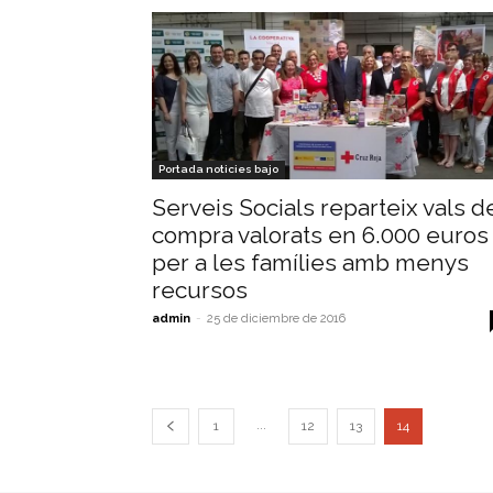
Portada noticies bajo
Serveis Socials reparteix vals d
compra valorats en 6.000 euros
per a les famílies amb menys
recursos
admin
-
25 de diciembre de 2016
...
1
12
13
14