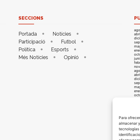
SECCIONS
P
ago
Portada
Notícies
abr
dic
Participació
Futbol
sep
ma
Política
Esports
ene
oct
Més Notícies
Opinió
jun
feb
nov
ago
abr
dic
sep
ma
ene
oct
jun
feb
nov
ago
abr
Para ofrecer
dic
almacenar y/
sep
may
tecnologías
ene
identificaci
oct
jun