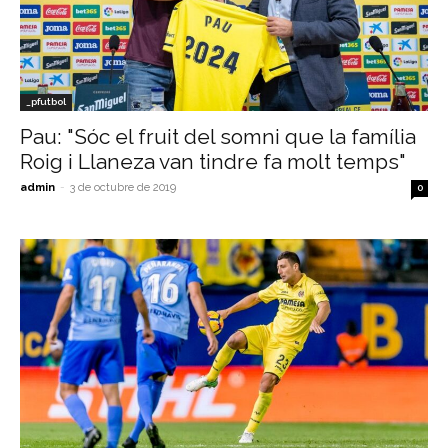
_pfutbol
Pau: "Sóc el fruit del somni que la família
Roig i Llaneza van tindre fa molt temps"
admin
-
3 de octubre de 2019
0