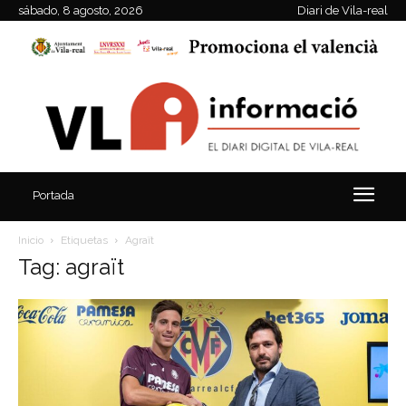
sábado, 8 agosto, 2026
Diari de Vila-real
Portada
Inicio
Etiquetas
Agraït
Tag: agraït