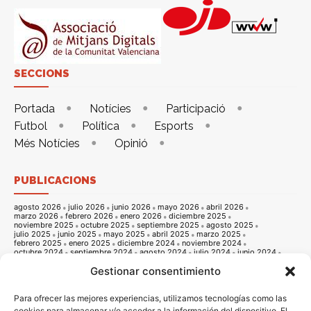
SECCIONS
Portada
Notícies
Participació
Futbol
Política
Esports
Més Notícies
Opinió
PUBLICACIONS
agosto 2026
julio 2026
junio 2026
mayo 2026
abril 2026
marzo 2026
febrero 2026
enero 2026
diciembre 2025
noviembre 2025
octubre 2025
septiembre 2025
agosto 2025
julio 2025
junio 2025
mayo 2025
abril 2025
marzo 2025
febrero 2025
enero 2025
diciembre 2024
noviembre 2024
octubre 2024
septiembre 2024
agosto 2024
julio 2024
junio 2024
mayo 2024
abril 2024
marzo 2024
febrero 2024
enero 2024
Gestionar consentimiento
diciembre 2023
noviembre 2023
octubre 2023
septiembre 2023
agosto 2023
julio 2023
junio 2023
mayo 2023
abril 2023
marzo 2023
febrero 2023
enero 2023
diciembre 2022
noviembre 2022
octubre 2022
septiembre 2022
agosto 2022
Para ofrecer las mejores experiencias, utilizamos tecnologías como las
julio 2022
junio 2022
mayo 2022
abril 2022
marzo 2022
cookies para almacenar y/o acceder a la información del dispositivo. El