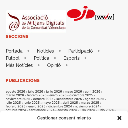
SECCIONS
Portada
Notícies
Participació
Futbol
Política
Esports
Més Notícies
Opinió
PUBLICACIONS
agosto 2026
julio 2026
junio 2026
mayo 2026
abril 2026
marzo 2026
febrero 2026
enero 2026
diciembre 2025
noviembre 2025
octubre 2025
septiembre 2025
agosto 2025
julio 2025
junio 2025
mayo 2025
abril 2025
marzo 2025
febrero 2025
enero 2025
diciembre 2024
noviembre 2024
octubre 2024
septiembre 2024
agosto 2024
julio 2024
junio 2024
mayo 2024
abril 2024
marzo 2024
febrero 2024
enero 2024
Gestionar consentimiento
diciembre 2023
noviembre 2023
octubre 2023
septiembre 2023
agosto 2023
julio 2023
junio 2023
mayo 2023
abril 2023
marzo 2023
febrero 2023
enero 2023
diciembre 2022