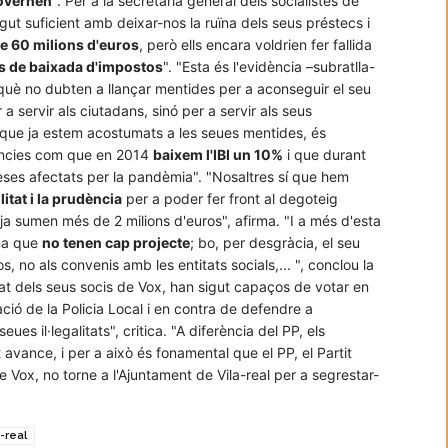
governen
". Per a la secretària general dels socialistes de
ngut suficient amb deixar-nos la ruïna dels seus préstecs i
e 60 milions d'euros
, però ells encara voldrien fer fallida
s de baixada d'impostos
". "Esta és l'evidència –subratlla-
perquè no dubten a llançar mentides per a aconseguir el seu
 a servir als ciutadans, sinó per a servir als seus
 que ja estem acostumats a les seues mentides, és
ències com que en 2014
baixem l'IBI un 10%
i que durant
eses afectats per la pandèmia". "Nosaltres sí que hem
litat i la prudència
per a poder fer front al degoteig
a sumen més de 2 milions d'euros", afirma. "I a més d'esta
uma que
no tenen cap projecte
; bo, per desgràcia, el seu
s, no als convenis amb les entitats socials,... ", conclou la
ostat dels seus socis de Vox, han sigut capaços de votar en
uació de la Policia Local i en contra de defendre a
ues il·legalitats", critica. "A diferència del PP, els
t avance, i per a això és fonamental que el PP, el Partit
de Vox, no torne a l'Ajuntament de Vila-real per a segrestar-
a-real