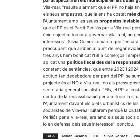
partit aplicarà en els municipis en els quals 
Vila-real, "resulta alarmant que el PP no haja ti
els seus empastres, que ja ens ha costat
més d
l'Ajuntament amb les seues
propostes inviable
que el PP és el Partit Perillós per a Vila-real 
únic objectiu: tornar a governar Vila-real, no per
interessos". Silvia Gómez remarca que "encara
preocupant que arriben al punt de negar evid
tres anys hem bonificat l'IBI a comerços i empr
aplicat una
política fiscal des de la responsabi
constant de sentències, que entre 2023 i 2024 j
actitud tan decebedora per part del PP, se s
projecte és el NO a Vila-real, no als pressuposto
secretària general socialista. "Ells, el PP, al c
contra de la reclassificació per a millorar la sit
l'Ajuntament davant els plets urbanístics de les se
socialistes de Vila-real lluitarem perquè la ciuta
Perillós per a Vila-real, ara amb els seus socis 
lo en defensa dels seus interessos", conclou.
TAGS
Adrián Casabó
IBI
Silvia Gómez
Vil