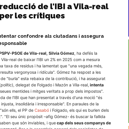
educció de l'IBI a Vila-real
per les crítiques
ntentar confondre als ciutadans i assegura
rresponsable
PSPV-PSOE de Vila-real,
Silvia Gómez
, ha defés la
 Vila-real de baixar l'IBI un 2% en 2025 com a mesura
na taxa de residus i ha lamentat que "una vegada més,
 resulta vergonyosa i ridícula". Gómez ha respost a les
 de "burla" esta rebaixa de la contribució, i ha assegurat
(polític), delegat de Folgado i Mazón a Vila-real,
intenta
seues mentides i mitges veritats a prop dels impostos".
da de l'IBI que han presentat a través d'una moció "és
injusta, insolidària i irresponsable". En paraules de la
"són ells, el PP de
Casabó
i Folgado, els qui es burlen dels
". "El seu únic propòsit –afig Gómez- és buscar la fallida
aben que són inviables, i que
cap dels seus companys de