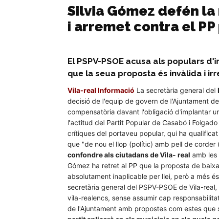
Silvia Gómez defén la r
i arremet contra el PP 
El PSPV-PSOE acusa als populars d'i
que la seua proposta és invàlida i i
Vila-real Informació
La secretària general del
decisió de l'equip de govern de l'Ajuntament de
compensatòria davant l'obligació d'implantar u
l'actitud del Partit Popular de Casabó i Folgado
crítiques del portaveu popular, qui ha qualificat
que "de nou el llop (polític) amb pell de corder 
confondre als ciutadans de Vila- real
amb les 
Gómez ha retret al PP que la proposta de baixa
absolutament inaplicable per llei, però a més és 
secretària general del PSPV-PSOE de Vila-real, 
vila-realencs, sense assumir cap responsabilitat
de l'Ajuntament amb propostes com estes que s