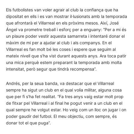
Els futbolistes van voler agrair al club la confiança que ha
dipositat en ells i es van mostrar il·lusionats amb la temporada
que afrontarà el Villarreal en els pròxims mesos. Així, José
Ángel va prometre treball i esforç per a enguany: “Per a mi és
un plaure poder vestir aquesta samarreta i intentaré donar el
màxim de mi per a ajudar al club i als companys. En el
Villarreal es fan molt bé les coses i espere que seguim al
mateix nivell que s'ha vist durant aquests anys. Ara toca patir
una mica perquè estem preparant la temporada amb molta
intensitat, però segur que tindrà recompensa”.
Andrés, per la seua banda, va destacar que el Villarreal
sempre ha sigut un club en el qual volia militar, alguna cosa
que per fi s'ha fet realitat. “Fa tres anys vaig estar molt prop
de fitxar pel Villarreal i al final he pogut venir a un club en el
qual sempre he volgut estar. Ho veig com un lloc on jugar i on
poder gaudir del futbol. El meu objectiu, com sempre, és
donar tot el que puga”.