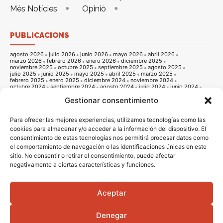
Més Notícies
Opinió
PUBLICACIONS
agosto 2026
julio 2026
junio 2026
mayo 2026
abril 2026
marzo 2026
febrero 2026
enero 2026
diciembre 2025
noviembre 2025
octubre 2025
septiembre 2025
agosto 2025
julio 2025
junio 2025
mayo 2025
abril 2025
marzo 2025
febrero 2025
enero 2025
diciembre 2024
noviembre 2024
octubre 2024
septiembre 2024
agosto 2024
julio 2024
junio 2024
mayo 2024
abril 2024
marzo 2024
febrero 2024
enero 2024
Gestionar consentimiento
diciembre 2023
noviembre 2023
octubre 2023
septiembre 2023
agosto 2023
julio 2023
junio 2023
mayo 2023
abril 2023
marzo 2023
febrero 2023
enero 2023
diciembre 2022
noviembre 2022
octubre 2022
septiembre 2022
agosto 2022
Para ofrecer las mejores experiencias, utilizamos tecnologías como las
julio 2022
junio 2022
mayo 2022
abril 2022
marzo 2022
cookies para almacenar y/o acceder a la información del dispositivo. El
febrero 2022
enero 2022
diciembre 2021
noviembre 2021
consentimiento de estas tecnologías nos permitirá procesar datos como
octubre 2021
septiembre 2021
agosto 2021
julio 2021
junio 2021
mayo 2021
abril 2021
marzo 2021
febrero 2021
enero 2021
el comportamiento de navegación o las identificaciones únicas en este
diciembre 2020
noviembre 2020
octubre 2020
septiembre 2020
sitio. No consentir o retirar el consentimiento, puede afectar
agosto 2020
julio 2020
junio 2020
mayo 2020
abril 2020
negativamente a ciertas características y funciones.
marzo 2020
febrero 2020
enero 2020
diciembre 2019
noviembre 2019
octubre 2019
septiembre 2019
agosto 2019
julio 2019
junio 2019
mayo 2019
abril 2019
marzo 2019
febrero 2019
enero 2019
diciembre 2018
noviembre 2018
octubre 2018
septiembre 2018
agosto 2018
julio 2018
junio 2018
mayo 2018
abril 2018
marzo 2018
Aceptar
febrero 2018
enero 2018
diciembre 2017
noviembre 2017
octubre 2017
septiembre 2017
agosto 2017
julio 2017
junio 2017
mayo 2017
abril 2017
marzo 2017
febrero 2017
enero 2017
diciembre 2016
Denegar
noviembre 2016
octubre 2016
septiembre 2016
agosto 2016
julio 2016
junio 2016
mayo 2016
abril 2016