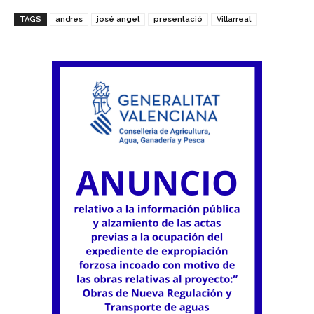
TAGS
andres
josé angel
presentació
Villarreal