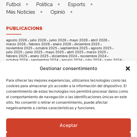
Futbol
Política
Esports
Més Notícies
Opinió
PUBLICACIONS
agosto 2026
julio 2026
junio 2026
mayo 2026
abril 2026
marzo 2026
febrero 2026
enero 2026
diciembre 2025
noviembre 2025
octubre 2025
septiembre 2025
agosto 2025
julio 2025
junio 2025
mayo 2025
abril 2025
marzo 2025
febrero 2025
enero 2025
diciembre 2024
noviembre 2024
octubre 2024
septiembre 2024
agosto 2024
julio 2024
junio 2024
mayo 2024
abril 2024
marzo 2024
febrero 2024
enero 2024
Gestionar consentimiento
diciembre 2023
noviembre 2023
octubre 2023
septiembre 2023
agosto 2023
julio 2023
junio 2023
mayo 2023
abril 2023
marzo 2023
febrero 2023
enero 2023
diciembre 2022
noviembre 2022
octubre 2022
septiembre 2022
agosto 2022
Para ofrecer las mejores experiencias, utilizamos tecnologías como las
julio 2022
junio 2022
mayo 2022
abril 2022
marzo 2022
cookies para almacenar y/o acceder a la información del dispositivo. El
febrero 2022
enero 2022
diciembre 2021
noviembre 2021
consentimiento de estas tecnologías nos permitirá procesar datos como
octubre 2021
septiembre 2021
agosto 2021
julio 2021
junio 2021
mayo 2021
abril 2021
marzo 2021
febrero 2021
enero 2021
el comportamiento de navegación o las identificaciones únicas en este
diciembre 2020
noviembre 2020
octubre 2020
septiembre 2020
sitio. No consentir o retirar el consentimiento, puede afectar
agosto 2020
julio 2020
junio 2020
mayo 2020
abril 2020
negativamente a ciertas características y funciones.
marzo 2020
febrero 2020
enero 2020
diciembre 2019
noviembre 2019
octubre 2019
septiembre 2019
agosto 2019
julio 2019
junio 2019
mayo 2019
abril 2019
marzo 2019
febrero 2019
enero 2019
diciembre 2018
noviembre 2018
octubre 2018
septiembre 2018
agosto 2018
julio 2018
junio 2018
mayo 2018
abril 2018
marzo 2018
Aceptar
febrero 2018
enero 2018
diciembre 2017
noviembre 2017
octubre 2017
septiembre 2017
agosto 2017
julio 2017
junio 2017
mayo 2017
abril 2017
marzo 2017
febrero 2017
enero 2017
diciembre 2016