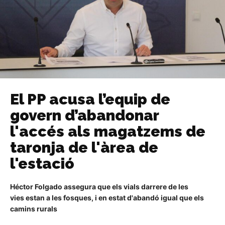
El PP acusa l’equip de
govern d’abandonar
l'accés als magatzems de
taronja de l'àrea de
l'estació
Héctor Folgado assegura que els vials darrere de les
vies estan a les fosques, i en estat d'abandó igual que els
camins rurals