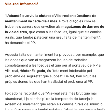
Vila-real Informació
"
L'abandó que viu la ciutat de Vila-real en qüestions de
manteniment va cada dia a més.
Prova d'açò és com es
troben els carrers que envolten als
magatzems de darrere de
la via del tren,
que estan a les fosques, igual que els camins
rurals, que també pateixen una greu falta de manteniment",
ha denunciat el PP.
Aquesta falta de manteniment ha provocat, per exemple, que
les dones que van al magatzem isquen de treballar
completament a les fosques el que per al portaveu del PP a
Vila-real,
Héctor Folgado,
és “totalment intolerable pel
problema de seguretat que suposa”. De fet, han sigut les
pròpies dones les que han traslladat el problema al PP.
Folgado ha recordat que “Vila-real està més brut que mai,
abandonat, i ja al principi de la temporada de taronja ja
avisem del malament que estan els camins rurals del municipi
i, a açò se suma ara també exigim a l'alcalde que pose solució