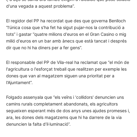
d'una vegada a aquest problema”.
El regidor del PP ha recordat que des que governa Benlloch
“l'única cosa que s'ha fet ha sigut pujar-nos la contribució a
tots” i gastar “quatre milions d'euros en el Gran Casino o mig
milió d'euros en un bar amb ànecs que està tancat i després
dir que no hi ha diners per a fer gens”.
El responsable del PP de Vila-real ha reclamat que “el món de
l'agricultura o l'esforçat treball que realitzen per exemple les
dones que van al magatzem siguen una prioritat per a
l'Ajuntament”.
Folgado assenyala que “els veïns i 'collidors' denuncien uns
camins rurals completament abandonats, els agricultors
segueixen esperant més de dos anys unes ajudes promeses i,
ara, les dones dels magatzems que hi ha darrere de la via
denuncien la falta d'il·luminació”.