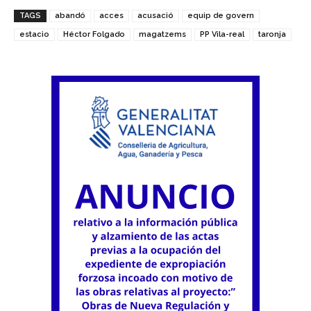
TAGS
abandó
acces
acusació
equip de govern
estacio
Héctor Folgado
magatzems
PP Vila-real
taronja