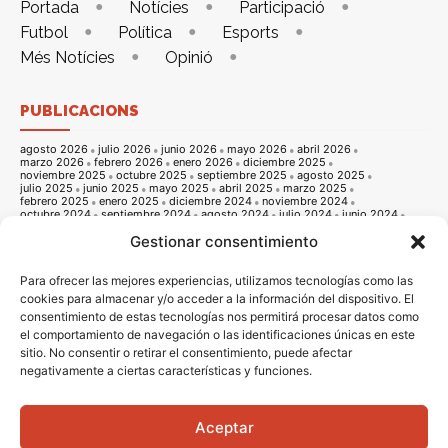
Portada
Notícies
Participació
Futbol
Política
Esports
Més Notícies
Opinió
PUBLICACIONS
agosto 2026
julio 2026
junio 2026
mayo 2026
abril 2026
marzo 2026
febrero 2026
enero 2026
diciembre 2025
noviembre 2025
octubre 2025
septiembre 2025
agosto 2025
julio 2025
junio 2025
mayo 2025
abril 2025
marzo 2025
febrero 2025
enero 2025
diciembre 2024
noviembre 2024
octubre 2024
septiembre 2024
agosto 2024
julio 2024
junio 2024
mayo 2024
abril 2024
marzo 2024
febrero 2024
enero 2024
Gestionar consentimiento
diciembre 2023
noviembre 2023
octubre 2023
septiembre 2023
agosto 2023
julio 2023
junio 2023
mayo 2023
abril 2023
marzo 2023
febrero 2023
enero 2023
diciembre 2022
noviembre 2022
octubre 2022
septiembre 2022
agosto 2022
Para ofrecer las mejores experiencias, utilizamos tecnologías como las
julio 2022
junio 2022
mayo 2022
abril 2022
marzo 2022
cookies para almacenar y/o acceder a la información del dispositivo. El
febrero 2022
enero 2022
diciembre 2021
noviembre 2021
consentimiento de estas tecnologías nos permitirá procesar datos como
octubre 2021
septiembre 2021
agosto 2021
julio 2021
junio 2021
mayo 2021
abril 2021
marzo 2021
febrero 2021
enero 2021
el comportamiento de navegación o las identificaciones únicas en este
diciembre 2020
noviembre 2020
octubre 2020
septiembre 2020
sitio. No consentir o retirar el consentimiento, puede afectar
agosto 2020
julio 2020
junio 2020
mayo 2020
abril 2020
negativamente a ciertas características y funciones.
marzo 2020
febrero 2020
enero 2020
diciembre 2019
noviembre 2019
octubre 2019
septiembre 2019
agosto 2019
julio 2019
junio 2019
mayo 2019
abril 2019
marzo 2019
febrero 2019
enero 2019
diciembre 2018
noviembre 2018
octubre 2018
septiembre 2018
agosto 2018
julio 2018
junio 2018
mayo 2018
abril 2018
marzo 2018
Aceptar
febrero 2018
enero 2018
diciembre 2017
noviembre 2017
octubre 2017