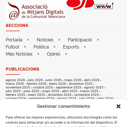
SECCIONS
Portada
Notícies
Participació
Futbol
Política
Esports
Més Notícies
Opinió
PUBLICACIONS
agosto 2026
julio 2026
junio 2026
mayo 2026
abril 2026
marzo 2026
febrero 2026
enero 2026
diciembre 2025
noviembre 2025
octubre 2025
septiembre 2025
agosto 2025
julio 2025
junio 2025
mayo 2025
abril 2025
marzo 2025
febrero 2025
enero 2025
diciembre 2024
noviembre 2024
octubre 2024
septiembre 2024
agosto 2024
julio 2024
junio 2024
mayo 2024
abril 2024
marzo 2024
febrero 2024
enero 2024
Gestionar consentimiento
diciembre 2023
noviembre 2023
octubre 2023
septiembre 2023
agosto 2023
julio 2023
junio 2023
mayo 2023
abril 2023
marzo 2023
febrero 2023
enero 2023
diciembre 2022
noviembre 2022
octubre 2022
septiembre 2022
agosto 2022
Para ofrecer las mejores experiencias, utilizamos tecnologías como las
julio 2022
junio 2022
mayo 2022
abril 2022
marzo 2022
cookies para almacenar y/o acceder a la información del dispositivo. El
febrero 2022
enero 2022
diciembre 2021
noviembre 2021