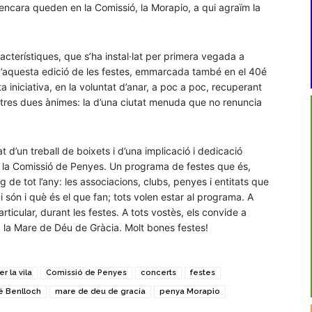
encara queden en la Comissió, la Morapio, a qui agraïm la
acterístiques, que s’ha instal·lat per primera vegada a
s d’aquesta edició de les festes, emmarcada també en el 40é
iniciativa, en la voluntat d’anar, a poc a poc, recuperant
stres dues ànimes: la d’una ciutat menuda que no renuncia
t d’un treball de boixets i d’una implicació i dedicació
 la Comissió de Penyes. Un programa de festes que és,
rg de tot l’any: les associacions, clubs, penyes i entitats que
 són i què és el que fan; tots volen estar al programa. A
n particular, durant les festes. A tots vostès, els convide a
a la Mare de Déu de Gràcia. Molt bones festes!
r la vila
Comissió de Penyes
concerts
festes
é Benlloch
mare de deu de gracia
penya Morapio