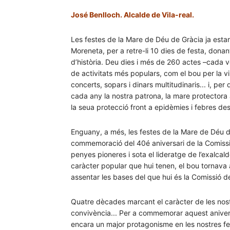
José Benlloch. Alcalde de Vila-real.
Les festes de la Mare de Déu de Gràcia ja estan
Moreneta, per a retre-li 10 dies de festa, don
d’història. Deu dies i més de 260 actes –cada ve
de activitats més populars, com el bou per la v
concerts, sopars i dinars multitudinaris... i, p
cada any la nostra patrona, la mare protectora 
la seua protecció front a epidèmies i febres des
Enguany, a més, les festes de la Mare de Déu de
commemoració del 40é aniversari de la Comissi
penyes pioneres i sota el lideratge de l’exalcalde
caràcter popular que hui tenen, el bou tornava 
assentar les bases del que hui és la Comissió 
Quatre dècades marcant el caràcter de les nostr
convivència... Per a commemorar aquest aniver
encara un major protagonisme en les nostres fe