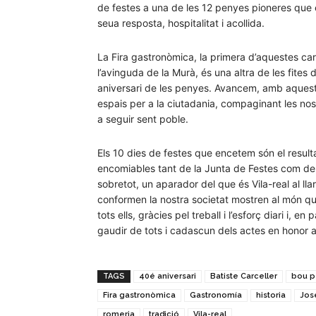
de festes a una de les 12 penyes pioneres que 
seua resposta, hospitalitat i acollida.
La Fira gastronòmica, la primera d’aquestes car
l’avinguda de la Murà, és una altra de les fite
aniversari de les penyes. Avancem, amb aquesta 
espais per a la ciutadania, compaginant les no
a seguir sent poble.
Els 10 dies de festes que encetem són el resulta
encomiables tant de la Junta de Festes com de
sobretot, un aparador del que és Vila-real al lla
conformen la nostra societat mostren al món qui
tots ells, gràcies pel treball i l’esforç diari i, e
gaudir de tots i cadascun dels actes en honor 
TAGS
40é aniversari
Batiste Carceller
bou pe
Fira gastronòmica
Gastronomía
historia
Jos
romeria
tradició
Vila-real