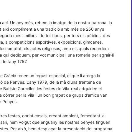
 ací. Un any més, rebem la imatge de la nostra patrona, la
ant així compliment a una tradició amb més de 250 anys
gada més i millors- de tot tipus, per tots els públics, des
ila, a competicions esportives, exposicions, gimcanes,
er descomptat, els actes religiosos, amb els quals recordem
a qui dediquem, per vot municipal, una romeria per agrair-li
 de l’any 1757.
 Gràcia tenen un regust especial, el que li atorga la
ó de Penyes. L’any 1979, de la mà d’una trentena de
 Batiste Carceller, les festes de Vila-real adquirien el
a córrer per la vila i un bon grapat de grups d’amics van
de Penyes.
es festes, obrint casals, creant ambient, fomentant la
sari, hem volgut que enguany les nostres penyes tinguen
stes. Per això, hem desplaçat la presentació del programa