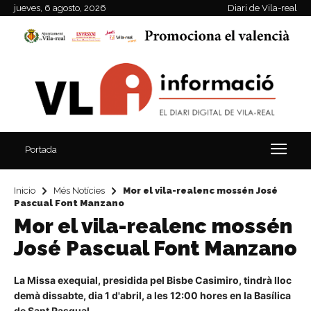
jueves, 6 agosto, 2026
Diari de Vila-real
Portada
Inicio
Més Notícies
Mor el vila-realenc mossén José
Pascual Font Manzano
Mor el vila-realenc mossén
José Pascual Font Manzano
La Missa exequial, presidida pel Bisbe Casimiro, tindrà lloc
demà dissabte, dia 1 d'abril, a les 12:00 hores en la Basílica
de Sant Pasqual