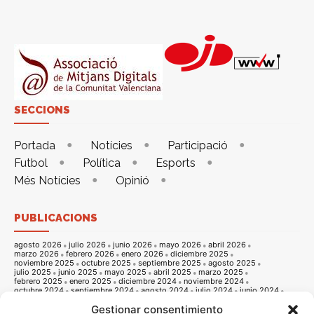
SECCIONS
Portada
Notícies
Participació
Futbol
Política
Esports
Més Notícies
Opinió
PUBLICACIONS
agosto 2026
julio 2026
junio 2026
mayo 2026
abril 2026
marzo 2026
febrero 2026
enero 2026
diciembre 2025
noviembre 2025
octubre 2025
septiembre 2025
agosto 2025
julio 2025
junio 2025
mayo 2025
abril 2025
marzo 2025
febrero 2025
enero 2025
diciembre 2024
noviembre 2024
octubre 2024
septiembre 2024
agosto 2024
julio 2024
junio 2024
mayo 2024
abril 2024
marzo 2024
febrero 2024
enero 2024
Gestionar consentimiento
diciembre 2023
noviembre 2023
octubre 2023
septiembre 2023