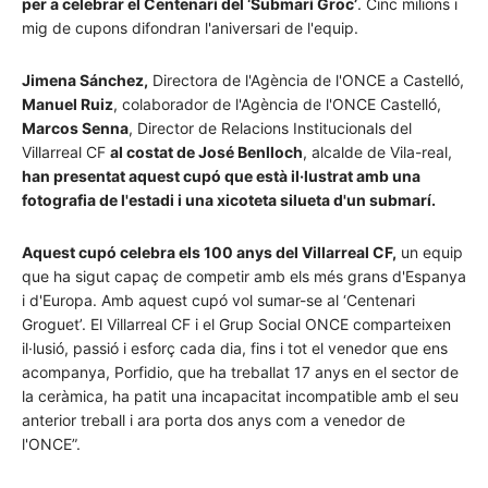
per a celebrar el Centenari del ‘Submarí Groc’
. Cinc milions i
mig de cupons difondran l'aniversari de l'equip.
Jimena Sánchez,
Directora de l'Agència de l'ONCE a Castelló,
Manuel Ruiz
, colaborador de l'Agència de l'ONCE Castelló,
Marcos Senna
, Director de Relacions Institucionals del
Villarreal CF
al costat de José Benlloch
, alcalde de Vila-real,
han presentat aquest cupó que està il·lustrat amb una
fotografia de l'estadi i una xicoteta silueta d'un submarí.
Aquest cupó celebra els 100 anys del Villarreal CF,
un equip
que ha sigut capaç de competir amb els més grans d'Espanya
i d'Europa. Amb aquest cupó vol sumar-se al ‘Centenari
Groguet’. El Villarreal CF i el Grup Social ONCE comparteixen
il·lusió, passió i esforç cada dia, fins i tot el venedor que ens
acompanya, Porfidio, que ha treballat 17 anys en el sector de
la ceràmica, ha patit una incapacitat incompatible amb el seu
anterior treball i ara porta dos anys com a venedor de
l'ONCE”.