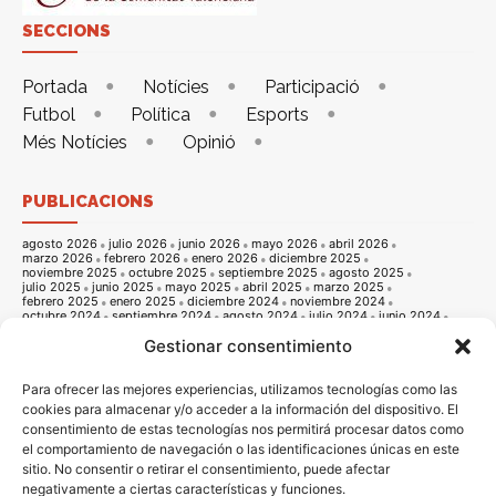
SECCIONS
Portada
Notícies
Participació
Futbol
Política
Esports
Més Notícies
Opinió
PUBLICACIONS
agosto 2026
julio 2026
junio 2026
mayo 2026
abril 2026
marzo 2026
febrero 2026
enero 2026
diciembre 2025
noviembre 2025
octubre 2025
septiembre 2025
agosto 2025
julio 2025
junio 2025
mayo 2025
abril 2025
marzo 2025
febrero 2025
enero 2025
diciembre 2024
noviembre 2024
octubre 2024
septiembre 2024
agosto 2024
julio 2024
junio 2024
mayo 2024
abril 2024
marzo 2024
febrero 2024
enero 2024
Gestionar consentimiento
diciembre 2023
noviembre 2023
octubre 2023
septiembre 2023
agosto 2023
julio 2023
junio 2023
mayo 2023
abril 2023
marzo 2023
febrero 2023
enero 2023
diciembre 2022
noviembre 2022
octubre 2022
septiembre 2022
agosto 2022
Para ofrecer las mejores experiencias, utilizamos tecnologías como las
julio 2022
junio 2022
mayo 2022
abril 2022
marzo 2022
cookies para almacenar y/o acceder a la información del dispositivo. El
febrero 2022
enero 2022
diciembre 2021
noviembre 2021
consentimiento de estas tecnologías nos permitirá procesar datos como
octubre 2021
septiembre 2021
agosto 2021
julio 2021
junio 2021
mayo 2021
abril 2021
marzo 2021
febrero 2021
enero 2021
el comportamiento de navegación o las identificaciones únicas en este
diciembre 2020
noviembre 2020
octubre 2020
septiembre 2020
sitio. No consentir o retirar el consentimiento, puede afectar
agosto 2020
julio 2020
junio 2020
mayo 2020
abril 2020
negativamente a ciertas características y funciones.
marzo 2020
febrero 2020
enero 2020
diciembre 2019
noviembre 2019