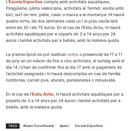
L'
Escola Esportiva
compta amb activitats aquatiques,
Piragüisme, pilota valenciana, activitats al Termet, eixida amb
bici, surf de rem, plate, caiac o marxa a la muntanya. Hi haurà
quatre torns, de dos setmanes cada un i el preu oscila·larà
entre els 20 i els 75 euros. En el cas de l'Estiu Actiu, hi haurà
activitats aquàtiques per a xiquets de 3 a 14 anys per 24
euros i també activitats per a bebés, amb la mateixa quota.
La preinscripció es pot realitzar
online
o presencial de l'1 a 11
de juny en un màxim de fins a cinc activitats, el sorteig serà el
dia 14 i s'han de confirmar fins al dia 17 amb el pagament de
l'activitat assignada i hi haurà descomptes en cas de família
nombrosa, carnet jove, aturats, pensionistes o minusvalia.
En el cas de l'
Estiu Actiu
, hi haurà activitats aquàtiques per a
piquets de 3 a 14 anys per 24 euros i també activitats per a
bebés, amb la mateixa quota.
TAGS
Álvaro Escorihuela
Aplec
Escola Esportiva