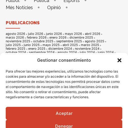
Futbol
Política
Esports
Més Notícies
Opinió
PUBLICACIONS
agosto 2026
julio 2026
junio 2026
mayo 2026
abril 2026
marzo 2026
febrero 2026
enero 2026
diciembre 2025
noviembre 2025
octubre 2025
septiembre 2025
agosto 2025
julio 2025
junio 2025
mayo 2025
abril 2025
marzo 2025
febrero 2025
enero 2025
diciembre 2024
noviembre 2024
octubre 2024
septiembre 2024
agosto 2024
julio 2024
junio 2024
mayo 2024
abril 2024
marzo 2024
febrero 2024
enero 2024
Gestionar consentimiento
diciembre 2023
noviembre 2023
octubre 2023
septiembre 2023
agosto 2023
julio 2023
junio 2023
mayo 2023
abril 2023
marzo 2023
febrero 2023
enero 2023
diciembre 2022
noviembre 2022
octubre 2022
septiembre 2022
agosto 2022
Para ofrecer las mejores experiencias, utilizamos tecnologías como las
julio 2022
junio 2022
mayo 2022
abril 2022
marzo 2022
cookies para almacenar y/o acceder a la información del dispositivo. El
febrero 2022
enero 2022
diciembre 2021
noviembre 2021
consentimiento de estas tecnologías nos permitirá procesar datos como
octubre 2021
septiembre 2021
agosto 2021
julio 2021
junio 2021
mayo 2021
abril 2021
marzo 2021
febrero 2021
enero 2021
el comportamiento de navegación o las identificaciones únicas en este
diciembre 2020
noviembre 2020
octubre 2020
septiembre 2020
sitio. No consentir o retirar el consentimiento, puede afectar
agosto 2020
julio 2020
junio 2020
mayo 2020
abril 2020
negativamente a ciertas características y funciones.
marzo 2020
febrero 2020
enero 2020
diciembre 2019
noviembre 2019
octubre 2019
septiembre 2019
agosto 2019
julio 2019
junio 2019
mayo 2019
abril 2019
marzo 2019
febrero 2019
enero 2019
diciembre 2018
noviembre 2018
octubre 2018
septiembre 2018
agosto 2018
julio 2018
junio 2018
mayo 2018
abril 2018
marzo 2018
Aceptar
febrero 2018
enero 2018
diciembre 2017
noviembre 2017
octubre 2017
septiembre 2017
agosto 2017
julio 2017
junio 2017
mayo 2017
abril 2017
marzo 2017
febrero 2017
enero 2017
diciembre 2016
Denegar
noviembre 2016
octubre 2016
septiembre 2016
agosto 2016
julio 2016