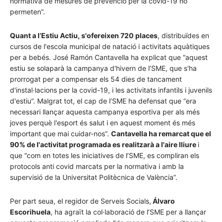
normativa de mesures de prevenció per la covid-19 ho
permeten”.
Quant a l’Estiu Actiu, s'ofereixen 720 places
, distribuïdes en
cursos de l'escola municipal de natació i activitats aquàtiques
per a bebés. José Ramón Cantavella ha explicat que “aquest
estiu se solaparà la campanya d'hivern de l’SME, que s'ha
prorrogat per a compensar els 54 dies de tancament
d'instal·lacions per la covid-19, i les activitats infantils i juvenils
d'estiu”. Malgrat tot, el cap de l’SME ha defensat que “era
necessari llançar aquesta campanya esportiva per als més
joves perquè l'esport és salut i en aquest moment és més
important que mai cuidar-nos”.
Cantavella ha remarcat que el
90% de l'activitat programada es realitzarà a l'aire lliure
i
que “com en totes les iniciatives de l’SME, es compliran els
protocols anti covid marcats per la normativa i amb la
supervisió de la Universitat Politècnica de València”.
Per part seua, el regidor de Serveis Socials,
Álvaro
Escorihuela
, ha agraït la col·laboració de l’SME per a llançar