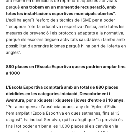
ara estem en condicions de reprendre aquestes activitats
perquè
ens trobem en un moment de recuperació, amb
totes les instal·lacions esportives municipals obertes”
.
L'edil ha agraït l'esforç dels tècnics de l’SME per a poder
“recuperar l'oferta educativa i esportiva d'estiu, amb totes les
mesures de prevenció i els protocols adaptats a la normativa,
perquè els escolars tinguen activitats saludables i també amb
possibilitat d'aprendre idiomes perquè hi ha part de l'oferta en
anglés”.
880 places en l’Escola Esportiva que es podríen amplar fins
a 1000
L’Escola Esportiva comptarà amb un total de 880 places
dividides en les categories Iniciació, Descobriment i
Aventura,
per a
xiquets i xiquetes i joves d'entre 6 i 16 anys.
“Per a compensar l'absència aquest any de l’Aplec d’Estiu,
hem ampliat l’Escola Esportiva en dues setmanes, fins al 13
d'agost”, ha indicat Serralvo, qui ha afegit que “la previsió és
fins i tot poder arribar a les 1.000 places si els canvis en la