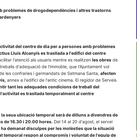
amb problemes de drogodependències i altres trastorns
spardenyers
l'activitat del centre de dia per a persones amb problemes
us Lluís Alcanyís es trasllada a l'edifici del centre
cilitar l'atenció als usuaris mentre es realitzen
les obres
de
treballs d'adequació de l'immoble, que l'Ajuntament vol
 de les confraries i germandats de Setmana Santa,
afecten
ís,
annex a l'edifici de l'antic cinema. El regidor de Serveis
ntir tant les adequades condicions de treball del
l'activitat es trasllada temporalment al centre
en la seua ubicació temporal serà de dilluns a divendres de
ous de 16.30 i 20.00 hores.
Del 14 al 20 d'agost, el servei
s ha demanat disculpes per les molèsties que la situació
at temporal respon al compromís i voluntat de l'equip de