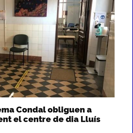
nema Condal obliguen a
t el centre de dia Lluís