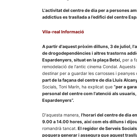
L'activitat del centre de dia per a persones 
addictius es trasllada a l’edifici del centre E
Vila-real Informació
A partir d'aquest pròxim dilluns, 3 de juliol, 
de drogodependències i altres trastorns addicti
Espardenyers, situat en la plaça Betxí,
per a fa
remodelació de l'antic cinema Condal. Aquests 
destinar per a guardar les carrosses i peanyes
part de la façana del centre de dia Lluís Alcany
Socials, Toni Marín, ha explicat que
“per a gara
personal del centre com l'atenció als usuaris, 
Espardenyers”.
D'aquesta manera,
l'horari del centre de dia 
9.00 a 14.00 hores, així com els dilluns i dij
romandrà tancat.
El regidor de Serveis Social
poguera generar i assegura que aquest trasll