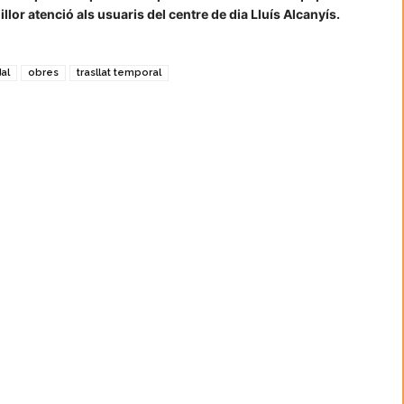
illor atenció als usuaris del centre de dia Lluís Alcanyís.
al
obres
trasllat temporal