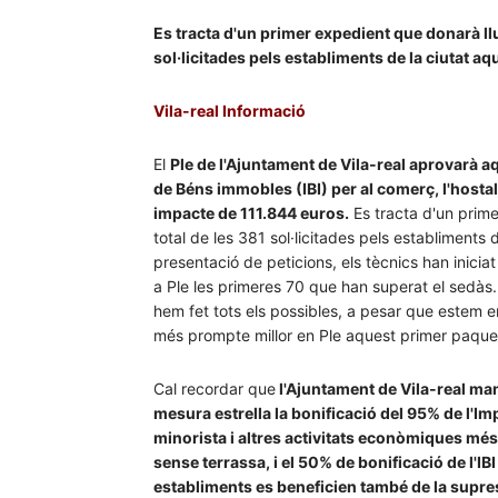
Es tracta d'un primer expedient que donarà ll
sol·licitades pels establiments de la ciutat a
Vila-real Informació
El
Ple de l'Ajuntament de Vila-real aprovarà 
de Béns immobles (IBI) per al comerç, l'hostale
impacte de 111.844 euros.
Es tracta d'un prime
total de les 381 sol·licitades pels establiments 
presentació de peticions, els tècnics han iniciat
a Ple les primeres 70 que han superat el sedà
hem fet tots els possibles, a pesar que estem 
més prompte millor en Ple aquest primer paquet”
Cal recordar que
l'Ajuntament de Vila-real man
mesura estrella la bonificació del 95% de l'I
minorista i altres activitats econòmiques més a
sense terrassa, i el 50% de bonificació de l'IB
establiments es beneficien també de la supres