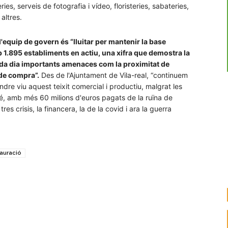
ies, serveis de fotografia i vídeo, floristeries, sabateries,
 altres.
l'equip de govern és “lluitar per mantenir la base
 1.895 establiments en actiu, una xifra que demostra la
ada dia importants amenaces com la proximitat de
 de compra”.
Des de l'Ajuntament de Vila-real, “continuem
indre viu aquest teixit comercial i productiu, malgrat les
té, amb més 60 milions d'euros pagats de la ruïna de
res crisis, la financera, la de la covid i ara la guerra
tauració