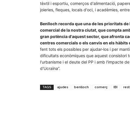
tèxtil i esportiu, comerços d'alimentació, paperer
joieries, fleques, locals d'oci, i acadèmies, entre
Benlloch recorda que una de les prioritats de 
comercial de la nostra ciutat, que compta amb
gran potència d'aquest sector, que afronta c
centres comercials o els canvis en els hàbits
fent tots els possibles per ajudar-los i per mant
dificultats econòmiques que aquest consistori 
l'urbanisme i el deute del PP i amb l'impacte de t
d'Ucraïna”.
TAGS
ajudes
benlloch
comerç
IBI
res