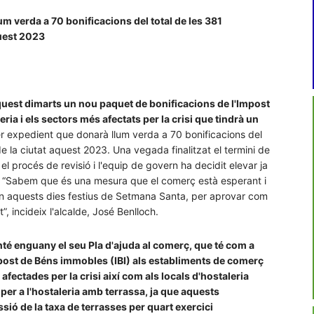
um verda a 70 bonificacions del total de les 381
quest 2023
aquest dimarts un nou paquet de bonificacions de l'Impost
ria i els sectors més afectats per la crisi que tindrà un
r expedient que donarà llum verda a 70 bonificacions del
de la ciutat aquest 2023. Una vegada finalitzat el termini de
 el procés de revisió i l'equip de govern ha decidit elevar ja
s. “Sabem que és una mesura que el comerç està esperant i
en aquests dies festius de Setmana Santa, per aprovar com
, incideix l'alcalde, José Benlloch.
té enguany el seu Pla d'ajuda al comerç, que té com a
mpost de Béns immobles (IBI) als establiments de comerç
fectades per la crisi així com als locals d'hostaleria
I per a l'hostaleria amb terrassa, ja que aquests
sió de la taxa de terrasses per quart exercici