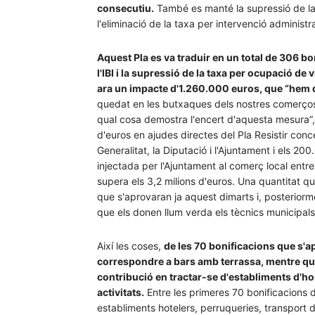
consecutiu.
També es manté la supressió de la 
l'eliminació de la taxa per intervenció administ
Aquest Pla es va traduir en un total de 306 bo
l'IBI i la supressió de la taxa per ocupació de 
ara un impacte d'1.260.000 euros, que “hem d
quedat en les butxaques dels nostres comerços 
qual cosa demostra l'encert d'aquesta mesura”, s
d'euros en ajudes directes del Pla Resistir con
Generalitat, la Diputació i l'Ajuntament i els 2
injectada per l'Ajuntament al comerç local entre
supera els 3,2 milions d'euros. Una quantitat 
que s'aprovaran ja aquest dimarts i, posteriorm
que els donen llum verda els tècnics municipal
Així les coses,
de les 70 bonificacions que s'a
correspondre a bars amb terrassa, mentre que 
contribució en tractar-se d'establiments d'ho
activitats.
Entre les primeres 70 bonificacions d
establiments hotelers, perruqueries, transport d