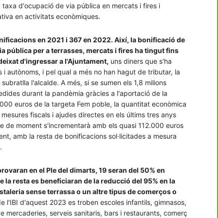
taxa d'ocupació de via pública en mercats i fires i
rativa en activitats econòmiques.
nificacions en 2021 i 367 en 2022. Així, la bonificació de
via pública per a terrasses, mercats i fires ha tingut fins
eixat d'ingressar a l'Ajuntament,
uns diners que s'ha
i autònoms, i pel qual a més no han hagut de tributar, la
ubratlla l'alcalde. A més, si se sumen els 1,8 milions
cedides durant la pandèmia gràcies a l'aportació de la
00.000 euros de la targeta Fem poble, la quantitat econòmica
 mesures fiscals i ajudes directes en els últims tres anys
que de moment s'incrementarà amb els quasi 112.000 euros
ent, amb la resta de bonificacions sol·licitades a mesura
s.
provaran en el Ple del dimarts, 19 seran del 50% en
la resta es beneficiaran de la reducció del 95% en la
staleria sense terrassa o un altre tipus de comerços o
e l'IBI d'aquest 2023 es troben escoles infantils, gimnasos,
e mercaderies, serveis sanitaris, bars i restaurants, comerç