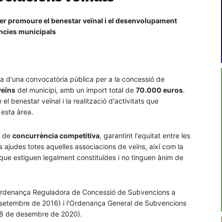
er promoure el benestar veïnal i el desenvolupament
ències municipals
ra d'una convocatòria pública per a la concessió de
veïns
del municipi, amb un import total de
70.000 euros
.
 benestar veïnal i la realització d'activitats que
esta àrea.
m de
concurrència competitiva
, garantint l'equitat entre les
 ajudes totes aquelles associacions de veïns, així com la
 que estiguen legalment constituïdes i no tinguen ànim de
l'Ordenança Reguladora de Concessió de Subvencions a
 setembre de 2016) i l'Ordenança General de Subvencions
l 8 de desembre de 2020).