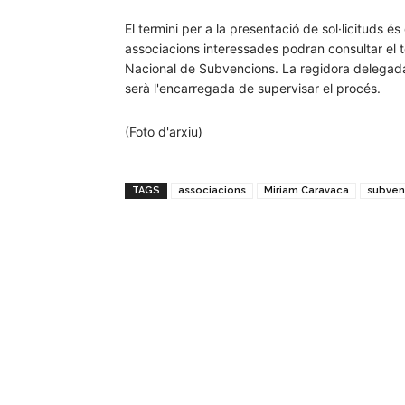
El termini per a la presentació de sol·licituds és
associacions interessades podran consultar el 
Nacional de Subvencions. La regidora delegada
serà l'encarregada de supervisar el procés.
(Foto d'arxiu)
TAGS
associacions
Miriam Caravaca
subven