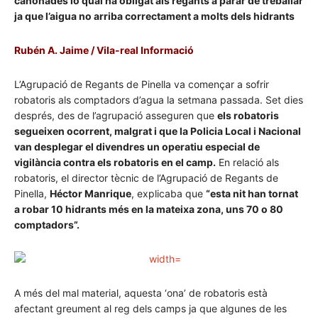
canonades lo qual ha obligat als regants a parar de treballar
ja que l’aigua no arriba correctament a molts dels hidrants
Rubén A. Jaime / Vila-real Informació
L’Agrupació de Regants de Pinella va començar a sofrir
robatoris als comptadors d’agua la setmana passada. Set dies
després, des de l’agrupació asseguren que
els robatoris
segueixen ocorrent, malgrat i que la Policia Local i Nacional
van desplegar el divendres un operatiu especial de
vigilància contra els robatoris en el camp.
En relació als
robatoris, el director tècnic de l’Agrupació de Regants de
Pinella,
Héctor Manrique
, explicaba que
“esta nit han tornat
a robar 10 hidrants més en la mateixa zona, uns 70 o 80
comptadors”.
A més del mal material, aquesta ‘ona’ de robatoris està
afectant greument al reg dels camps ja que algunes de les