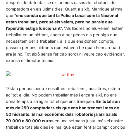
després de detectar-se els primers casos de robatoris de
comptadors en els últims dies. Quant a això, Manrique afirma
que
“ens consta que tant la Policia Local com la Nacional
estan treballant, perquè els veiem, pero no pareix que
l’operatiu estiga funcionant”.
“Als lladres no els veiem. Estem
treballat en un hidrant, anem a per peces o a per algo que
necessitem per a treballar i, a la que ens donem compte,
passem per uns hidrants que estaven bé quan hem arribat i
ara ja no. Tot això sense fer cap soroll ni veure cap evidència”,
exposa el director tècnic.
“Estan per ací mentre nosaltres treballem i, nosaltres, estem
ací tot el dia. No podem treballar més i encara així, no ens
dóna temps a arreglar tot el que ens trenquen.
En total son
més de 250 comptadors els que ens han trencat i més de
50 hidrants.
El mal econòmic dels robatoris ja arriba als
70.000 o 80.000 euros
en una setmana justa, més el nostre
treball de tots els dies i el mal que estan fent al camp” conclou