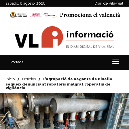
sábado, 8 agosto, 2026
Diari de Vila-real
Portada
Inicio
Notícies
L’Agrupació de Regants de Pinella
segueix denunciant robatoris malgrat l’operatiu de
vigilància...