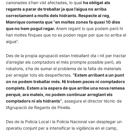
canonades s’han vist afectades, lo qual
ha obligat
als
regants a parar de treballar ja que l’aigua no arriba
correctament a molts dels hidrants. Respecte al reg,
Manrique comenta que “en moltes zones fa quasi 10 dies
que no hem pogut regar.
Anem regant lo que podem però hi
han moltes finques que no es poden regar per que no arriba el
aigua”.
Des de la propia agrupació estan treballant dia i nit per tractar
d’arreglar els comptadors el més prompte possible però, als
robatoris, s’ha de sumar el problema de la falta de materials
per arreglar tots els desperfectes.
“Estem arribant a un punt
on no podem treballar més. Ni trobem peces ni comptadors
complets. Estem a la espera de que arribe una nova remesa
perquè, ara mateix, no podem continuar arreglant els
comptadors ni els hidrants”
, assegura el director tècnic de
l’Agrupació de Regants de Pinella.
Des de la Policia Local i la Policia Nacional van desplegar un
operatiu conjunt per a intensificar la vigilància en el camp,