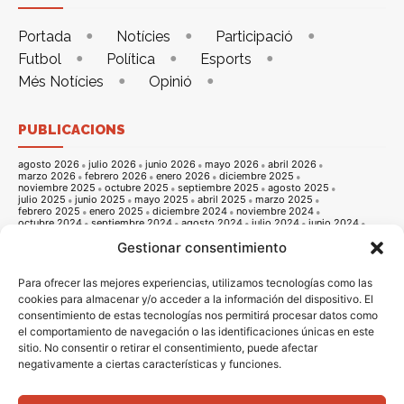
Portada
Notícies
Participació
Futbol
Política
Esports
Més Notícies
Opinió
PUBLICACIONS
agosto 2026
julio 2026
junio 2026
mayo 2026
abril 2026
marzo 2026
febrero 2026
enero 2026
diciembre 2025
noviembre 2025
octubre 2025
septiembre 2025
agosto 2025
julio 2025
junio 2025
mayo 2025
abril 2025
marzo 2025
febrero 2025
enero 2025
diciembre 2024
noviembre 2024
octubre 2024
septiembre 2024
agosto 2024
julio 2024
junio 2024
mayo 2024
abril 2024
marzo 2024
febrero 2024
enero 2024
Gestionar consentimiento
diciembre 2023
noviembre 2023
octubre 2023
septiembre 2023
agosto 2023
julio 2023
junio 2023
mayo 2023
abril 2023
marzo 2023
febrero 2023
enero 2023
diciembre 2022
noviembre 2022
octubre 2022
septiembre 2022
agosto 2022
Para ofrecer las mejores experiencias, utilizamos tecnologías como las
julio 2022
junio 2022
mayo 2022
abril 2022
marzo 2022
cookies para almacenar y/o acceder a la información del dispositivo. El
febrero 2022
enero 2022
diciembre 2021
noviembre 2021
consentimiento de estas tecnologías nos permitirá procesar datos como
octubre 2021
septiembre 2021
agosto 2021
julio 2021
junio 2021
mayo 2021
abril 2021
marzo 2021
febrero 2021
enero 2021
el comportamiento de navegación o las identificaciones únicas en este
diciembre 2020
noviembre 2020
octubre 2020
septiembre 2020
sitio. No consentir o retirar el consentimiento, puede afectar
agosto 2020
julio 2020
junio 2020
mayo 2020
abril 2020
marzo 2020
febrero 2020
enero 2020
diciembre 2019
noviembre 2019
negativamente a ciertas características y funciones.
octubre 2019
septiembre 2019
agosto 2019
julio 2019
junio 2019
mayo 2019
abril 2019
marzo 2019
febrero 2019
enero 2019
diciembre 2018
noviembre 2018
octubre 2018
septiembre 2018