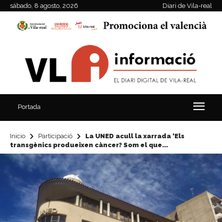
sábado, 8 agosto, 2026
Diari de Vila-real
Portada
Inicio
Participació
La UNED acull la xarrada ‘Els
transgènics produeixen càncer? Som el que...