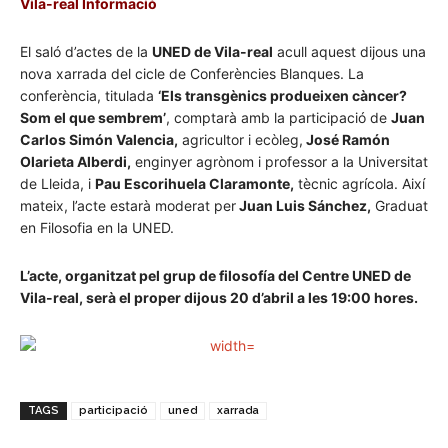
Vila-real Informació
El saló d’actes de la
UNED de Vila-real
acull aquest dijous una
nova xarrada del cicle de Conferències Blanques. La
conferència, titulada
‘Els transgènics produeixen càncer?
Som el que sembrem’
, comptarà amb la participació de
Juan
Carlos Simón Valencia,
agricultor i ecòleg,
José Ramón
Olarieta Alberdi,
enginyer agrònom i professor a la Universitat
de Lleida, i
Pau Escorihuela Claramonte,
tècnic agrícola. Així
mateix, l’acte estarà moderat per
Juan Luis Sánchez,
Graduat
en Filosofia en la UNED.
L’acte, organitzat pel grup de filosofía del Centre UNED de
Vila-real, serà el proper dijous 20 d’abril a les 19:00 hores.
TAGS
participació
uned
xarrada