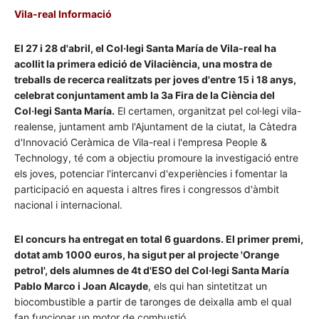
Vila-real Informació
El 27 i 28 d'abril, el Col·legi Santa María de Vila-real ha
acollit la primera edició de Vilaciència, una mostra de
treballs de recerca realitzats per joves d'entre 15 i 18 anys,
celebrat conjuntament amb la 3a Fira de la Ciència del
Col·legi Santa María.
El certamen, organitzat pel col·legi vila-
realense, juntament amb l'Ajuntament de la ciutat, la Càtedra
d'Innovació Ceràmica de Vila-real i l'empresa People &
Technology, té com a objectiu promoure la investigació entre
els joves, potenciar l'intercanvi d'experiències i fomentar la
participació en aquesta i altres fires i congressos d'àmbit
nacional i internacional.
El concurs ha entregat en total 6 guardons. El primer premi,
dotat amb 1000 euros, ha sigut per al projecte 'Orange
petrol', dels alumnes de 4t d'ESO del Col·legi Santa María
Pablo Marco i Joan Alcayde
, els qui han sintetitzat un
biocombustible a partir de taronges de deixalla amb el qual
fan funcionar un motor de combustió.