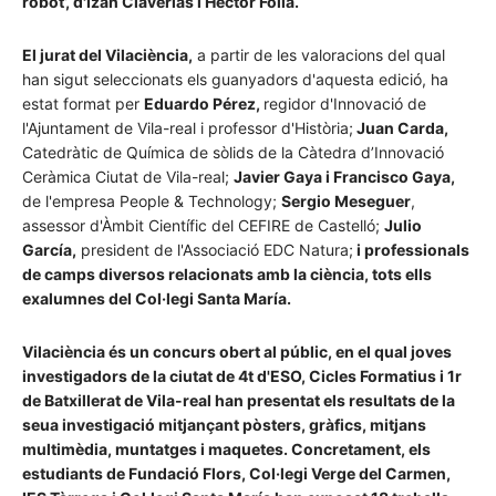
robot’, d'Izan Claverías i Héctor Folía.
El jurat del Vilaciència,
a partir de les valoracions del qual
han sigut seleccionats els guanyadors d'aquesta edició, ha
estat format per
Eduardo Pérez,
regidor d'Innovació de
l'Ajuntament de Vila-real i professor d'Història;
Juan Carda,
Catedràtic de Química de sòlids de la Càtedra d’Innovació
Ceràmica Ciutat de Vila-real;
Javier Gaya i Francisco Gaya,
de l'empresa People & Technology;
Sergio Meseguer
,
assessor d'Àmbit Científic del CEFIRE de Castelló;
Julio
García,
president de l'Associació EDC Natura;
i professionals
de camps diversos relacionats amb la ciència, tots ells
exalumnes del Col·legi Santa María.
Vilaciència és un concurs obert al públic, en el qual joves
investigadors de la ciutat de 4t d'ESO, Cicles Formatius i 1r
de Batxillerat de Vila-real han presentat els resultats de la
seua investigació mitjançant pòsters, gràfics, mitjans
multimèdia, muntatges i maquetes. Concretament, els
estudiants de Fundació Flors, Col·legi Verge del Carmen,