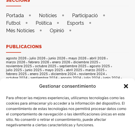
SECCIONS
Portada
Notícies
Participació
Futbol
Política
Esports
Més Notícies
Opinió
PUBLICACIONS
agosto 2026
julio 2026
junio 2026
mayo 2026
abril 2026
marzo 2026
febrero 2026
enero 2026
diciembre 2025
noviembre 2025
octubre 2025
septiembre 2025
agosto 2025
julio 2025
junio 2025
mayo 2025
abril 2025
marzo 2025
febrero 2025
enero 2025
diciembre 2024
noviembre 2024
octubre 2024
septiembre 2024
agosto 2024
julio 2024
junio 2024
mayo 2024
abril 2024
marzo 2024
febrero 2024
enero 2024
Gestionar consentimiento
diciembre 2023
noviembre 2023
octubre 2023
septiembre 2023
agosto 2023
julio 2023
junio 2023
mayo 2023
abril 2023
marzo 2023
febrero 2023
enero 2023
diciembre 2022
noviembre 2022
octubre 2022
septiembre 2022
agosto 2022
Para ofrecer las mejores experiencias, utilizamos tecnologías como las
julio 2022
junio 2022
mayo 2022
abril 2022
marzo 2022
cookies para almacenar y/o acceder a la información del dispositivo. El
febrero 2022
enero 2022
diciembre 2021
noviembre 2021
consentimiento de estas tecnologías nos permitirá procesar datos como
octubre 2021
septiembre 2021
agosto 2021
julio 2021
junio 2021
mayo 2021
abril 2021
marzo 2021
febrero 2021
enero 2021
el comportamiento de navegación o las identificaciones únicas en este
diciembre 2020
noviembre 2020
octubre 2020
septiembre 2020
sitio. No consentir o retirar el consentimiento, puede afectar
agosto 2020
julio 2020
junio 2020
mayo 2020
abril 2020
negativamente a ciertas características y funciones.
marzo 2020
febrero 2020
enero 2020
diciembre 2019
noviembre 2019
octubre 2019
septiembre 2019
agosto 2019
julio 2019
junio 2019
mayo 2019
abril 2019
marzo 2019
febrero 2019
enero 2019