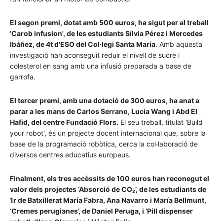
El segon premi, dotat amb 500 euros, ha sigut per al treball
'Carob infusion', de les estudiants Sílvia Pérez i Mercedes
Ibáñez, de 4t d'ESO del Col·legi Santa María
. Amb aquesta
investigació han aconseguit reduir el nivell de sucre i
colesterol en sang amb una infusió preparada a base de
garrofa.
El tercer premi, amb una dotació de 300 euros, ha anat a
parar a les mans de Carlos Serrano, Lucía Wang i Abd El
Hafid, del centre Fundació Flors.
El seu treball, titulat 'Build
your robot', és un projecte docent internacional que, sobre la
base de la programació robòtica, cerca la col·laboració de
diversos centres educatius europeus.
Finalment, els tres accèssits de 100 euros han reconegut el
valor dels projectes ‘Absorció de CO₂’, de les estudiants de
1r de Batxillerat María Fabra, Ana Navarro i María Bellmunt,
‘Cremes perugianes’, de Daniel Peruga, i ‘Pill dispenser