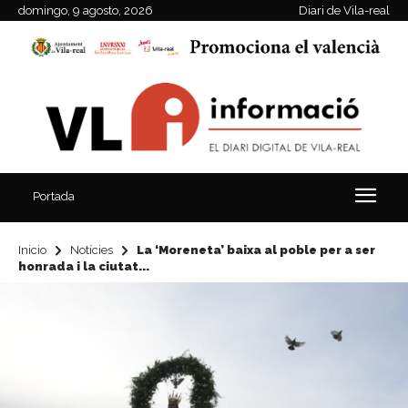
domingo, 9 agosto, 2026
Diari de Vila-real
Portada
Inicio
Notícies
La ‘Moreneta’ baixa al poble per a ser
honrada i la ciutat...