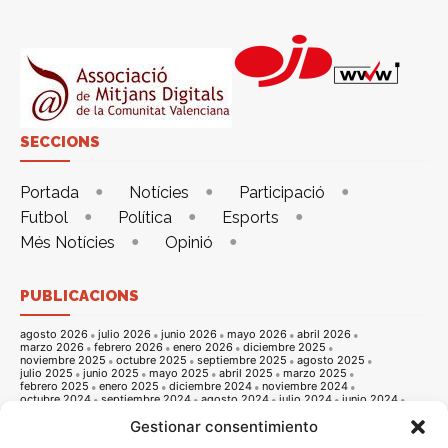
SECCIONS
Portada
Notícies
Participació
Futbol
Política
Esports
Més Notícies
Opinió
PUBLICACIONS
agosto 2026
julio 2026
junio 2026
mayo 2026
abril 2026
marzo 2026
febrero 2026
enero 2026
diciembre 2025
noviembre 2025
octubre 2025
septiembre 2025
agosto 2025
julio 2025
junio 2025
mayo 2025
abril 2025
marzo 2025
febrero 2025
enero 2025
diciembre 2024
noviembre 2024
octubre 2024
septiembre 2024
agosto 2024
julio 2024
junio 2024
mayo 2024
abril 2024
marzo 2024
febrero 2024
enero 2024
Gestionar consentimiento
diciembre 2023
noviembre 2023
octubre 2023
septiembre 2023
agosto 2023
julio 2023
junio 2023
mayo 2023
abril 2023