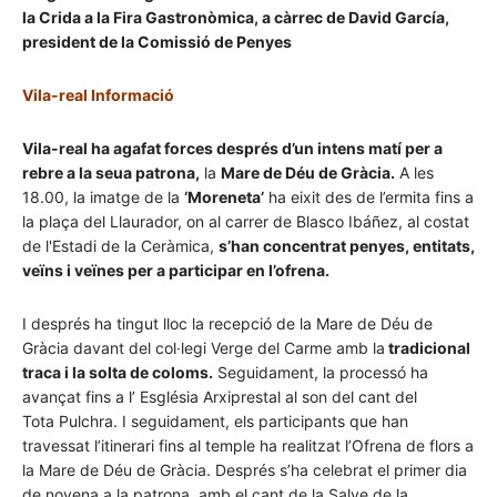
la Crida a la Fira Gastronòmica, a càrrec de David García,
president de la Comissió de Penyes
Vila-real Informació
Vila-real ha agafat forces després d’un intens matí per a
rebre a la seua patrona,
la
Mare de Déu de Gràcia.
A les
18.00, la imatge de la
‘Moreneta’
ha eixit
des
de l’ermita fins a
la plaça del Llaurador, on al carrer de Blasco Ibáñez, al costat
de l'Estadi de la Ceràmica,
s’han concentrat penyes, entitats,
veïns i veïnes per a participar en l’ofrena.
I després ha tingut lloc la recepció de la Mare de Déu de
Gràcia davant del col·legi Verge del Carme amb la
tradicional
traca i la solta de coloms.
Seguidament, la processó ha
avançat fins a
l’ Església
Arxiprestal al son del cant del
Tota
Pulchra
. I seguidament, els participants que han
travessat l’itinerari fins al temple ha realitzat l’Ofrena de flors a
la Mare de Déu de Gràcia. Després s’ha celebrat el primer dia
de novena a la patrona, amb el cant de la Salve de la