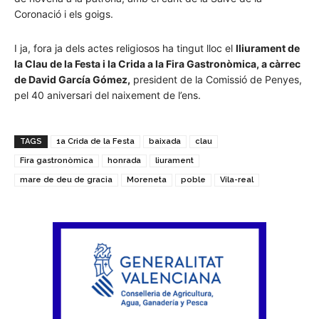
Coronació i els goigs.
I ja, fora ja dels actes religiosos ha tingut lloc el
lliurament de
la Clau de la Festa i la Crida a la Fira Gastronòmica, a càrrec
de David
García
Gómez,
president de la Comissió de Penyes,
pel 40 aniversari del naixement de l’ens.
TAGS
1a Crida de la Festa
baixada
clau
Fira gastronòmica
honrada
liurament
mare de deu de gracia
Moreneta
poble
Vila-real