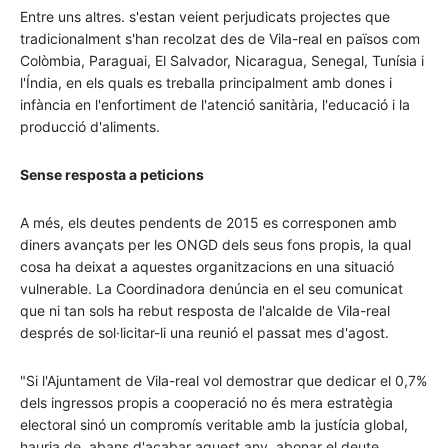
Entre uns altres. s'estan veient perjudicats projectes que
tradicionalment s'han recolzat des de Vila-real en països com
Colòmbia, Paraguai, El Salvador, Nicaragua, Senegal, Tunísia i
l'Índia, en els quals es treballa principalment amb dones i
infància en l'enfortiment de l'atenció sanitària, l'educació i la
producció d'aliments.
Sense resposta a peticions
A més, els deutes pendents de 2015 es corresponen amb
diners avançats per les ONGD dels seus fons propis, la qual
cosa ha deixat a aquestes organitzacions en una situació
vulnerable. La Coordinadora denúncia en el seu comunicat
que ni tan sols ha rebut resposta de l'alcalde de Vila-real
després de sol·licitar-li una reunió el passat mes d'agost.
"Si l'Ajuntament de Vila-real vol demostrar que dedicar el 0,7%
dels ingressos propis a cooperació no és mera estratègia
electoral sinó un compromís veritable amb la justícia global,
hauria de, abans d'acabar aquest any, abonar el deute