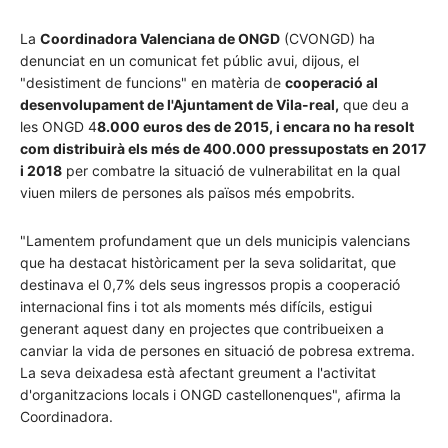
La
Coordinadora Valenciana de ONGD
(CVONGD) ha
denunciat en un comunicat fet públic avui, dijous, el
"desistiment de funcions" en matèria de
cooperació al
desenvolupament de l'Ajuntament de Vila-real,
que deu a
les ONGD 4
8.000 euros des de 2015, i encara no ha resolt
com distribuirà els més de 400.000 pressupostats en 2017
i 2018
per combatre la situació de vulnerabilitat en la qual
viuen milers de persones als països més empobrits.
"Lamentem profundament que un dels municipis valencians
que ha destacat històricament per la seva solidaritat, que
destinava el 0,7% dels seus ingressos propis a cooperació
internacional fins i tot als moments més difícils, estigui
generant aquest dany en projectes que contribueixen a
canviar la vida de persones en situació de pobresa extrema.
La seva deixadesa està afectant greument a l'activitat
d'organitzacions locals i ONGD castellonenques", afirma la
Coordinadora.