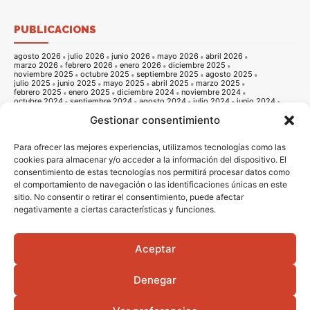
PUBLICACIONS
agosto 2026
julio 2026
junio 2026
mayo 2026
abril 2026
marzo 2026
febrero 2026
enero 2026
diciembre 2025
noviembre 2025
octubre 2025
septiembre 2025
agosto 2025
julio 2025
junio 2025
mayo 2025
abril 2025
marzo 2025
febrero 2025
enero 2025
diciembre 2024
noviembre 2024
octubre 2024
septiembre 2024
agosto 2024
julio 2024
junio 2024
mayo 2024
abril 2024
marzo 2024
febrero 2024
enero 2024
Gestionar consentimiento
diciembre 2023
noviembre 2023
octubre 2023
septiembre 2023
agosto 2023
julio 2023
junio 2023
mayo 2023
abril 2023
marzo 2023
febrero 2023
enero 2023
diciembre 2022
noviembre 2022
octubre 2022
septiembre 2022
agosto 2022
Para ofrecer las mejores experiencias, utilizamos tecnologías como las
julio 2022
junio 2022
mayo 2022
abril 2022
marzo 2022
cookies para almacenar y/o acceder a la información del dispositivo. El
febrero 2022
enero 2022
diciembre 2021
noviembre 2021
consentimiento de estas tecnologías nos permitirá procesar datos como
octubre 2021
septiembre 2021
agosto 2021
julio 2021
junio 2021
mayo 2021
abril 2021
marzo 2021
febrero 2021
enero 2021
el comportamiento de navegación o las identificaciones únicas en este
diciembre 2020
noviembre 2020
octubre 2020
septiembre 2020
sitio. No consentir o retirar el consentimiento, puede afectar
agosto 2020
julio 2020
junio 2020
mayo 2020
abril 2020
marzo 2020
febrero 2020
enero 2020
diciembre 2019
noviembre 2019
negativamente a ciertas características y funciones.
octubre 2019
septiembre 2019
agosto 2019
julio 2019
junio 2019
mayo 2019
abril 2019
marzo 2019
febrero 2019
enero 2019
diciembre 2018
noviembre 2018
octubre 2018
septiembre 2018
agosto 2018
julio 2018
junio 2018
mayo 2018
abril 2018
marzo 2018
Aceptar
febrero 2018
enero 2018
diciembre 2017
noviembre 2017
octubre 2017
septiembre 2017
agosto 2017
julio 2017
junio 2017
mayo 2017
abril 2017
marzo 2017
febrero 2017
enero 2017
diciembre 2016
Denegar
noviembre 2016
octubre 2016
septiembre 2016
agosto 2016
julio 2016
junio 2016
mayo 2016
abril 2016