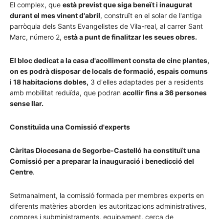
El complex, que
està previst que siga beneït i inaugurat
durant el mes vinent d'abril
, construït en el solar de l'antiga
parròquia dels Sants Evangelistes de Vila-real, al carrer Sant
Marc, número 2, e
stà a punt de finalitzar les seues obres.
El bloc dedicat a la casa d'acolliment consta de cinc plantes,
on es podrà disposar de locals de formació, espais comuns
i 18 habitacions dobles,
3 d'elles adaptades per a residents
amb mobilitat reduïda, que podran
acollir fins a 36 persones
sense llar.
Constituïda una Comissió d'experts
Càritas Diocesana de Segorbe-Castelló ha constituït una
Comissió per a preparar la inauguració i benedicció del
Centre
.
Setmanalment, la comissió formada per membres experts en
diferents matèries aborden les autoritzacions administratives,
compres i subministraments, equipament, cerca de