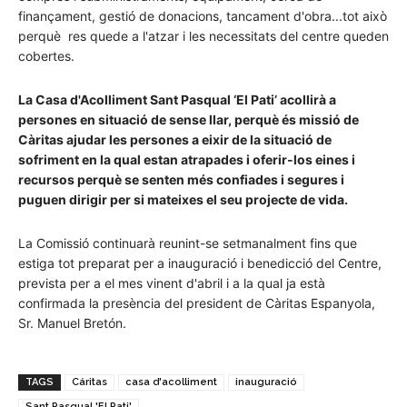
finançament, gestió de donacions, tancament d'obra...tot això
perquè res quede a l'atzar i les necessitats del centre queden
cobertes.
La Casa d'Acolliment Sant Pasqual ‘El Pati’ acollirà a
persones en situació de sense llar, perquè és missió de
Càritas ajudar les persones a eixir de la situació de
sofriment en la qual estan atrapades i oferir-los eines i
recursos perquè se senten més confiades i segures i
puguen dirigir per si mateixes el seu projecte de vida.
La Comissió continuarà reunint-se setmanalment fins que
estiga tot preparat per a inauguració i benedicció del Centre,
prevista per a el mes vinent d'abril i a la qual ja està
confirmada la presència del president de Càritas Espanyola,
Sr. Manuel Bretón.
TAGS
Cáritas
casa d'acolliment
inauguració
Sant Pasqual 'El Pati'