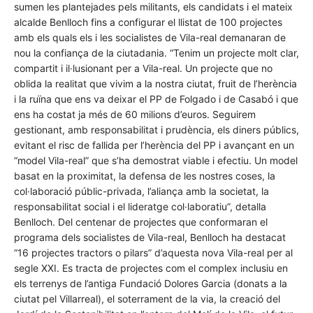
sumen les plantejades pels militants, els candidats i el mateix
alcalde Benlloch fins a configurar el llistat de 100 projectes
amb els quals els i les socialistes de Vila-real demanaran de
nou la confiança de la ciutadania. “Tenim un projecte molt clar,
compartit i il·lusionant per a Vila-real. Un projecte que no
oblida la realitat que vivim a la nostra ciutat, fruit de l’herència
i la ruïna que ens va deixar el PP de Folgado i de Casabó i que
ens ha costat ja més de 60 milions d’euros. Seguirem
gestionant, amb responsabilitat i prudència, els diners públics,
evitant el risc de fallida per l’herència del PP i avançant en un
“model Vila-real” que s’ha demostrat viable i efectiu. Un model
basat en la proximitat, la defensa de les nostres coses, la
col·laboració públic-privada, l’aliança amb la societat, la
responsabilitat social i el lideratge col·laboratiu”, detalla
Benlloch. Del centenar de projectes que conformaran el
programa dels socialistes de Vila-real, Benlloch ha destacat
“16 projectes tractors o pilars” d’aquesta nova Vila-real per al
segle XXI. Es tracta de projectes com el complex inclusiu en
els terrenys de l’antiga Fundació Dolores Garcia (donats a la
ciutat pel Villarreal), el soterrament de la via, la creació del