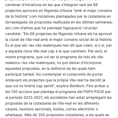
centenar d’iniciatives en les que s’integren tant els 68
projectes aprovats en l’Agenda Urbana “amb el major consens
de la història” com iniciatives plantejades per la ciutadania en
l’arreplegada de propostes realitzada en les últimes setmanes,
així com d’altres que ha plantejat l’agrupació i el propi
candidat. “Els 68 projectes de l’Agenda Urbana els ha aprovat
la ciutat de Vila-real amb el major consens social de la història.
És el que els i les vila-realenques han dit que volen, sí o sí, per
a aquesta nova Vila-real cap a la que caminem. Per això, el
nostre programa, que vol ser el programa de tots els vila-
realencs i les vila-realenques, no pot deixar d’incorporar
aquestes propostes, en la definició de les quals hem
participat també. No contemplar el compromís de portar
endavant els projectes que la pròpia Vila-real ha decidit ja
que vol no tindria cap sentit”, explica Benlloch. Fins arribar a
les 100 accions que planteja el programa del PSPV-PSOE per
al període 2023-2027, els socialistes han estat arreplegant les
propostes de la ciutadania de Vila-real en les diferents
carpes, reunions sectorials, bústia, correu electrònic o
whatsapp. Més de 300 propostes ciutadanes, a les quals se