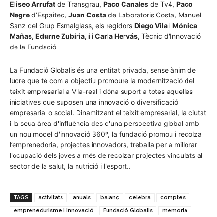
Eliseo Arrufat
de Transgrau,
Paco Canales
de Tv4,
Paco
Negre
d’Espaitec,
Juan Costa
de Laboratoris Costa, Manuel
Sanz del Grup Esmalglass, els regidors
Diego Vila i Mónica
Mañas, Edurne Zubiria, i i Carla Hervás,
Tècnic d'Innovació
de la Fundació
La Fundació Globalis és una entitat privada, sense ànim de
lucre que té com a objectiu promoure la modernització del
teixit empresarial a Vila-real i dóna suport a totes aquelles
iniciatives que suposen una innovació o diversificació
empresarial o social. Dinamitzant el teixit empresarial, la ciutat
i la seua àrea d'influència des d'una perspectiva global amb
un nou model d'innovació 360º, la fundació promou i recolza
l’emprenedoria, projectes innovadors, treballa per a millorar
l'ocupació dels joves a més de recolzar projectes vinculats al
sector de la salut, la nutrició i l'esport..
TAGS
activitats
anuals
balanç
celebra
comptes
emprenedurisme i innovació
Fundació Globalis
memoria