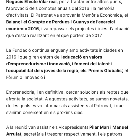
Negocis Efecte Vila-real
, per a tractar entre altres punts,
l'aprovació dels comptes anuals del 2016 i la memòria
d'activitats. El Patronat va aprovar la Memòria Econòmica, el
Balanç i el Compte de Pèrdues i Guanys de l'exercici
econòmic 2016
, i va repassar els projectes i línies d'actuació
que s’estan realitzant en el que portem de 2017.
La Fundació continua enguany amb activitats iniciades en
2016 i que giren entorn de l’
educació en valors
d’emprenedurisme i innovació, i foment del talent i
l’ocupabilitat dels joves de la regió, els ‘Premis Globalis’,
el
Fòrum d'Innovació i
Emprenedoria, i en definitiva, cercar solucions als reptes que
afronta la societat. A aquestes activitats, se sumen novetats,
de les quals es va informar als assistents al Patronat, i que
s'aniran coneixent en els pròxims dies.
A la reunió van assistir els vicepresidents
Pilar Marí i Manuel
Arrufat
, secretària i tresorer respectivament, i els patrons