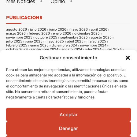
Més Notícies
Opinió
PUBLICACIONS
agosto 2026
julio 2026
junio 2026
mayo 2026
abril 2026
marzo 2026
febrero 2026
enero 2026
diciembre 2025
noviembre 2025
octubre 2025
septiembre 2025
agosto 2025
julio 2025
junio 2025
mayo 2025
abril 2025
marzo 2025
febrero 2025
enero 2025
diciembre 2024
noviembre 2024
octubre 2024
septiembre 2024
agosto 2024
julio 2024
junio 2024
mayo 2024
abril 2024
marzo 2024
febrero 2024
enero 2024
Gestionar consentimiento
diciembre 2023
noviembre 2023
octubre 2023
septiembre 2023
agosto 2023
julio 2023
junio 2023
mayo 2023
abril 2023
marzo 2023
febrero 2023
enero 2023
diciembre 2022
noviembre 2022
octubre 2022
septiembre 2022
agosto 2022
Para ofrecer las mejores experiencias, utilizamos tecnologías como las
julio 2022
junio 2022
mayo 2022
abril 2022
marzo 2022
cookies para almacenar y/o acceder a la información del dispositivo. El
febrero 2022
enero 2022
diciembre 2021
noviembre 2021
consentimiento de estas tecnologías nos permitirá procesar datos como
octubre 2021
septiembre 2021
agosto 2021
julio 2021
junio 2021
mayo 2021
abril 2021
marzo 2021
febrero 2021
enero 2021
el comportamiento de navegación o las identificaciones únicas en este
diciembre 2020
noviembre 2020
octubre 2020
septiembre 2020
sitio. No consentir o retirar el consentimiento, puede afectar
agosto 2020
julio 2020
junio 2020
mayo 2020
abril 2020
marzo 2020
febrero 2020
enero 2020
diciembre 2019
noviembre 2019
negativamente a ciertas características y funciones.
octubre 2019
septiembre 2019
agosto 2019
julio 2019
junio 2019
mayo 2019
abril 2019
marzo 2019
febrero 2019
enero 2019
diciembre 2018
noviembre 2018
octubre 2018
septiembre 2018
agosto 2018
julio 2018
junio 2018
mayo 2018
abril 2018
marzo 2018
Aceptar
febrero 2018
enero 2018
diciembre 2017
noviembre 2017
octubre 2017
septiembre 2017
agosto 2017
julio 2017
junio 2017
mayo 2017
abril 2017
marzo 2017
febrero 2017
enero 2017
diciembre 2016
Denegar
noviembre 2016
octubre 2016
septiembre 2016
agosto 2016
julio 2016
junio 2016
mayo 2016
abril 2016