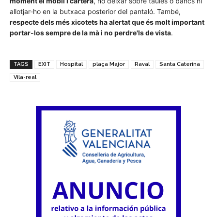
moment el mòbil i cartera
, no deixar sobre taules o bancs ni
allotjar-ho en la butxaca posterior del pantaló. També,
respecte dels més xicotets ha alertat que és molt important
portar-los sempre de la mà i no perdre'ls de vista
.
TAGS
EXIT
Hospital
plaça Major
Raval
Santa Caterina
Vila-real