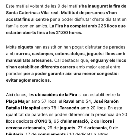
Este matí al voltant de les 9 del matí
s'ha inaugurat la fira de
Santa Caterina a Vila-real.
Multitud de persones s'han
acostat fins al centre
per a poder disfrutar d'este dia tant en
família com en amics.
La Fira ha comptat amb 225 llocs que
estaràn oberts fins a les 21:00 hores.
Molts
xiquets
han assistit on han pogut disfrutar de parades
amb
xurros, castanyes, cotons dolços, joguets i llocs amb
manualitats artesanes
. Cal destacar que,
enguany els llocs
s'han establit en diferents carrers
amb major espai entre
parades
per a poder garantir així una menor congestió i
evitar aglomeracions.
Així doncs, les
ubicacións de la Fira
s'han establit entre la
Plaça Major
amb 57 llocs, el
Raval
amb 54,
José Ramón
Batalla i Hospital
amb 78 i
Tarancón
amb 20 llocs. En esta
quantitat de parades es poden diferenciar la presència de 20
llocs dedicats d’
ONG’S,
65 d
‘alimentació,
2 de
licors i
cervesa artesanals
, 29 de
joguets
, 27 d’
artesania,
9 de
bijuteria
, 17 de
complements
i 10 dedicats a altres