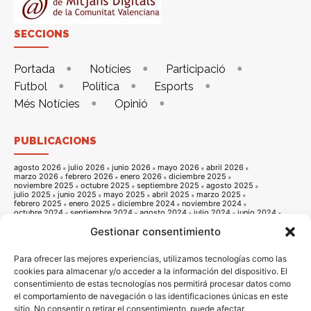
SECCIONS
Portada
Notícies
Participació
Futbol
Política
Esports
Més Notícies
Opinió
PUBLICACIONS
agosto 2026
julio 2026
junio 2026
mayo 2026
abril 2026
marzo 2026
febrero 2026
enero 2026
diciembre 2025
noviembre 2025
octubre 2025
septiembre 2025
agosto 2025
julio 2025
junio 2025
mayo 2025
abril 2025
marzo 2025
febrero 2025
enero 2025
diciembre 2024
noviembre 2024
octubre 2024
septiembre 2024
agosto 2024
julio 2024
junio 2024
mayo 2024
abril 2024
marzo 2024
febrero 2024
enero 2024
Gestionar consentimiento
diciembre 2023
noviembre 2023
octubre 2023
septiembre 2023
agosto 2023
julio 2023
junio 2023
mayo 2023
abril 2023
marzo 2023
febrero 2023
enero 2023
diciembre 2022
noviembre 2022
octubre 2022
septiembre 2022
agosto 2022
Para ofrecer las mejores experiencias, utilizamos tecnologías como las
julio 2022
junio 2022
mayo 2022
abril 2022
marzo 2022
cookies para almacenar y/o acceder a la información del dispositivo. El
febrero 2022
enero 2022
diciembre 2021
noviembre 2021
consentimiento de estas tecnologías nos permitirá procesar datos como
octubre 2021
septiembre 2021
agosto 2021
julio 2021
junio 2021
mayo 2021
abril 2021
marzo 2021
febrero 2021
enero 2021
el comportamiento de navegación o las identificaciones únicas en este
diciembre 2020
noviembre 2020
octubre 2020
septiembre 2020
sitio. No consentir o retirar el consentimiento, puede afectar