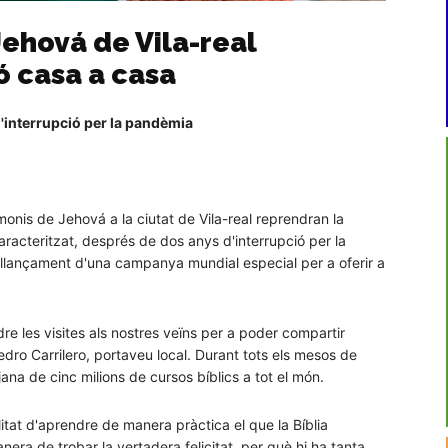
Jehová de Vila-real
ó casa a casa
'interrupció per la pandèmia
onis de Jehová a la ciutat de Vila-real reprendran la
racteritzat, després de dos anys d'interrupció per la
 llançament d'una campanya mundial especial per a oferir a
re les visites als nostres veïns per a poder compartir
dro Carrilero, portaveu local. Durant tots els mesos de
jana de cinc milions de cursos bíblics a tot el món.
itat d'aprendre de manera pràctica el que la Bíblia
ra de trobar la vertadera felicitat, per què hi ha tanta