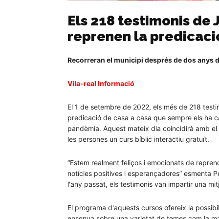
Els 218 testimonis de 
reprenen la predicaci
Recorreran el municipi després de dos anys d
Vila-real Informació
El 1 de setembre de 2022, els més de 218 testim
predicació de casa a casa que sempre els ha ca
pandèmia. Aquest mateix dia coincidirà amb el
les persones un curs bíblic interactiu gratuït.
“Estem realment feliços i emocionats de reprend
notícies positives i esperançadores” esmenta Pe
l'any passat, els testimonis van impartir una mit
El programa d'aquests cursos ofereix la possibil
ensenya sobre una varietat de temes com la mane