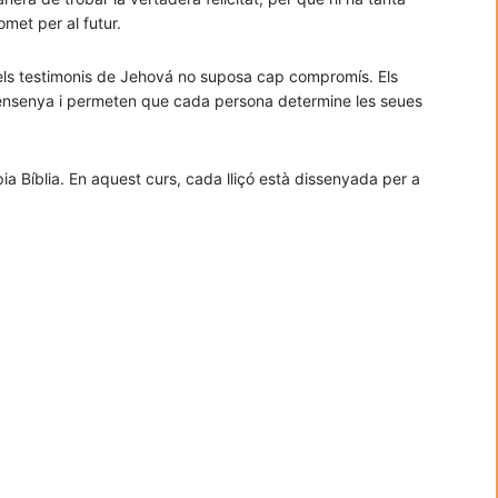
omet per al futur.
b els testimonis de Jehová no suposa cap compromís. Els
ia ensenya i permeten que cada persona determine les seues
ròpia Bíblia. En aquest curs, cada lliçó està dissenyada per a