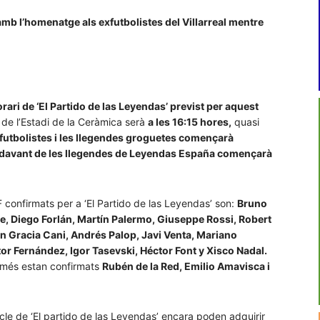
mb l’homenatge als exfutbolistes del Villarreal mentre
horari de ‘El Partido de las Leyendas’ previst per aquest
de l’Estadi de la Ceràmica serà
a les 16:15 hores,
quasi
utbolistes i les llegendes groguetes començarà
t davant de les llegendes de Leyendas España començarà
CF confirmats per a ‘El Partido de las Leyendas’ son:
Bruno
 Diego Forlán, Martín Palermo, Giuseppe Rossi, Robert
n Gracia Cani, Andrés Palop, Javi Venta, Mariano
or Fernández, Igor Tasevski, Héctor Font y Xisco Nadal.
omés estan confirmats
Rubén de la Red, Emilio Amavisca i
acle de ‘El partido de las Leyendas’ encara poden adquirir