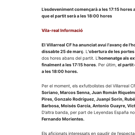
L’esdeveniment començarà a les 17:15 hores a
que el partit serà a les 18:00 hores
Vila-real Informació
El Villarreal CF ha anunciat avui l'avanç de l'
dissabte 25 de març
. L
'obertura de les portes
dos hores abans del partit. L’
homenatge als exf
finalment a les 17:15 hores
. Per últim,
el parti
a les 18:00 hores.
Per el moment, els exfutbolistes del Villarreal 
Soriano, Marcos Senna, Juan Román Riquelme,
Pires, Gonzalo Rodríguez, Juanpi Sorín, Rubé
Barbosa, Moisés García, Antonio Guayre, Víct
D’altra banda, per part de Leyendas España n
Fernando Morientes.
Els aficionats interessats en gaudir de l’espect