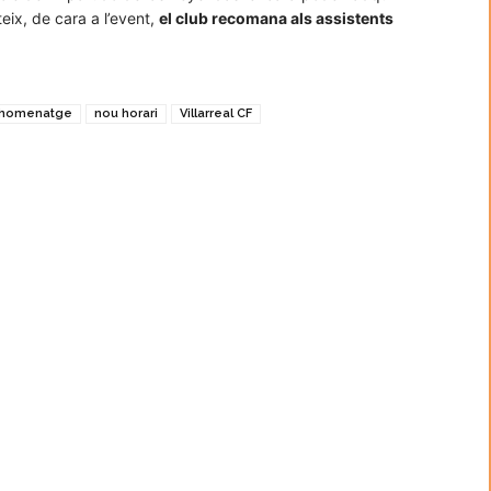
eix, de cara a l’event,
el club recomana als assistents
homenatge
nou horari
Villarreal CF