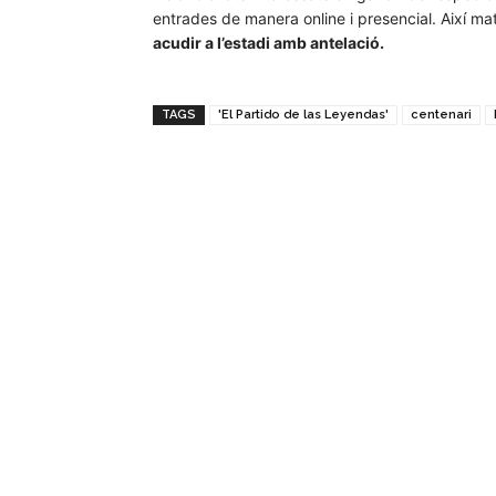
entrades de manera online i presencial. Així mat
acudir a l’estadi amb antelació.
TAGS
'El Partido de las Leyendas'
centenari