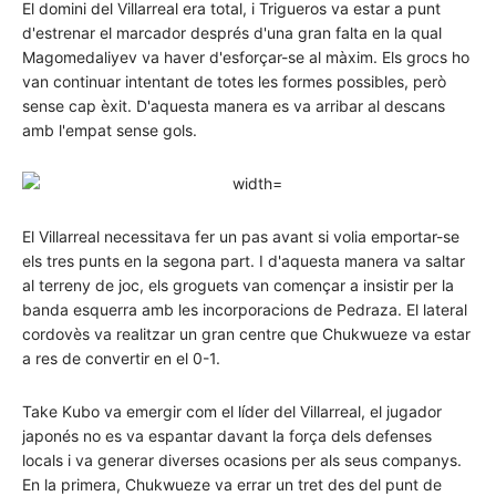
El domini del Villarreal era total, i Trigueros va estar a punt
d'estrenar el marcador després d'una gran falta en la qual
Magomedaliyev va haver d'esforçar-se al màxim. Els grocs ho
van continuar intentant de totes les formes possibles, però
sense cap èxit. D'aquesta manera es va arribar al descans
amb l'empat sense gols.
El Villarreal necessitava fer un pas avant si volia emportar-se
els tres punts en la segona part. I d'aquesta manera va saltar
al terreny de joc, els groguets van començar a insistir per la
banda esquerra amb les incorporacions de Pedraza. El lateral
cordovès va realitzar un gran centre que Chukwueze va estar
a res de convertir en el 0-1.
Take Kubo va emergir com el líder del Villarreal, el jugador
japonés no es va espantar davant la força dels defenses
locals i va generar diverses ocasions per als seus companys.
En la primera, Chukwueze va errar un tret des del punt de