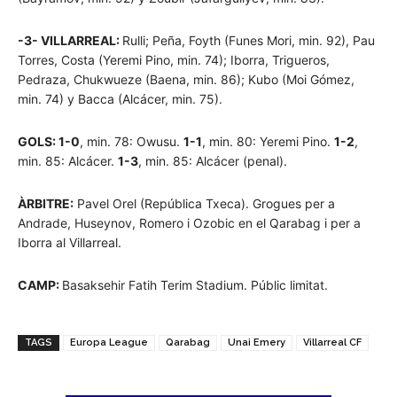
-3- VILLARREAL:
Rulli; Peña, Foyth (Funes Mori, min. 92), Pau
Torres, Costa (Yeremi Pino, min. 74); Iborra, Trigueros,
Pedraza, Chukwueze (Baena, min. 86); Kubo (Moi Gómez,
min. 74) y Bacca (Alcácer, min. 75).
GOLS: 1-0
, min. 78: Owusu.
1-1
, min. 80: Yeremi Pino.
1-2
,
min. 85: Alcácer.
1-3
, min. 85: Alcácer (penal).
ÀRBITRE:
Pavel Orel (República Txeca). Grogues per a
Andrade, Huseynov, Romero i Ozobic en el Qarabag i per a
Iborra al Villarreal.
CAMP:
Basaksehir Fatih Terim Stadium. Públic limitat.
TAGS
Europa League
Qarabag
Unai Emery
Villarreal CF