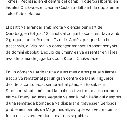
Torres i Pedraza; en el centre del camp Trigueros i Iborra; en
les ales Chukwueze i Jaume Costa i a dalt amb la dupla entre
Take Kubo i Bacca.
El partit va arrancar amb molta violència per part del
Qarabag, en tot just 12 minuts el conjunt local comptava amb
2 grogues per a Romero i Ozobic. A més, pel que fa a la
possessió, el Vila-real va començar manant i donant senyals
de domini absolut. L'equip de Emery es va assentar en l'àrea
rival de la mà de jugadors com Kubo i Chukwueze.
En un córner va arribar una de les més clares per al Villarreal.
Bacca va rematar al pal un gran centre de Manu Trigueros
des de la cantonada, sembrant el pànic en Basaksehir
Stadium. Minuts més tard la mala sort va tornar a donar amb
els de Emery, aquesta vegada va ser Rubén Peña qui després
d'una rematada bombada va disparar al travesser. Seriosos
problemes per als de Magomedalíyev, que van veure com la
fusta els salvava en dues ocasions seguides.