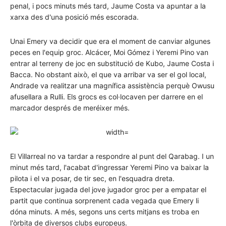
penal, i pocs minuts més tard, Jaume Costa va apuntar a la
xarxa des d'una posició més escorada.
Unai Emery va decidir que era el moment de canviar algunes
peces en l'equip groc. Alcácer, Moi Gómez i Yeremi Pino van
entrar al terreny de joc en substitució de Kubo, Jaume Costa i
Bacca. No obstant això, el que va arribar va ser el gol local,
Andrade va realitzar una magnífica assistència perquè Owusu
afusellara a Rulli. Els grocs es col·locaven per darrere en el
marcador després de meréixer més.
El Villarreal no va tardar a respondre al punt del Qarabag. I un
minut més tard, l'acabat d'ingressar Yeremi Pino va baixar la
pilota i el va posar, de tir sec, en l'esquadra dreta.
Espectacular jugada del jove jugador groc per a empatar el
partit que continua sorprenent cada vegada que Emery li
dóna minuts. A més, segons uns certs mitjans es troba en
l'òrbita de diversos clubs europeus.