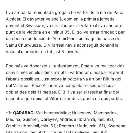
I va arribar la remuntada groga, i ho va fer de la mà de Paco
Alcácer. El davanter valencià, com en la primera jornada
davant el Sivasspor, va ser clau per al Villarreal i va anotar el
punt de la victòria en el minut 85. El gol va estar precedit per
una bona conducció de Yeremi Pino i un magnífic passe de
Samu Chukwueze. El Villarreal havia aconseguit donar-li la
volta al marcador en tot just 5 minuts.
Poc més va donar de si l’enfontament, Emery va realitzar dos
canvis més en els últims minuts i va tractar d'acabar el partit
l'abans possibles. Just sobre la botzina va arribar l'últim gol
del Villarreal, Paco Alcácer va completar el seu particular
doblet des dels 11 metres. El 3-1 va ser el resultat final del
encontre que deixa al Villarreal amb sis punts en dos partits.
-1- QARABAG:
Makhammadaliev; Huseynov, Mammadov,
Medina, Guerrier; Qarayev, Andrade (Ibrahimli, min. 92),
Ozobic (Ibrahimli, min. 61); Romero (Matic, min. 61), Kwabena
(Bayramov, min. 92) y Zoubir (Jafarguliyev, min. 83).