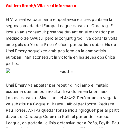
Guillem Broch// Vila-real Informació
El Villarreal va patir per a emportar-se els tres punts en la
segona jornada de l'Europa League davant el Qarabag. Els
locals van aconseguir posar-se davant en el marcador per
mediació de Owusu, però el conjunt groc li va donar la volta
amb gols de Yeremi Pino i Alcácer per partida doble. Els de
Unai Emery segueixen amb pas ferm en la competició
europea i han aconseguit la victòria en les seues dos únics
partits.
Unai Emery va apostar per repetir d'inici amb el mateix
esquema que tan bon resultat li va donar en la primera
jornada davant el Sivasspor, el 4-4-2. Però aquesta vegada,
va substituir a Coquelin, Baena i Albiol per Iborra, Pedraza i
Pau Torres. Així va quedar l'onze inicial ‘groguet’ per al partit
davant el Qarabag: Gerónimo Rulli, el porter de l'Europa
League, en porteria; la línia defensiva per a Peña, Foyth, Pau