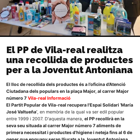
El PP de Vila-real realitza
una recollida de productes
per a la Joventut Antoniana
El lloc de recollida dels productes és a
l
’oficina d’Atenció
Ciutadana dels populars en la plaça Major, al carrer Major
número 7
Vila-real Informació
El Partit Popular de Vila-real recupera l'Espai Solidari ‘María
José Valtueña’
, en memòria de la qual va ser edil popular
entre 1999 i 2007. D'aquesta manera,
el PP recollirà en la
seva seu situada al carrer Major número 7 aliments de
primera necessitat i productes d'higiene i neteja fins al 6 de
gener que enguany seran lliurats a la Joventut Antoniana
.