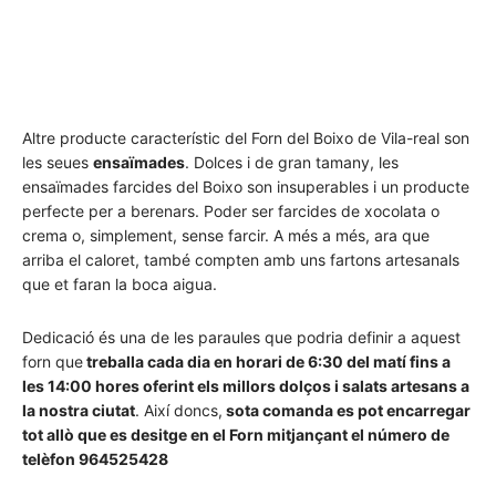
Altre producte característic del Forn del Boixo de Vila-real son
les seues
ensaïmades
. Dolces i de gran tamany, les
ensaïmades farcides del Boixo son insuperables i un producte
perfecte per a berenars. Poder ser farcides de xocolata o
crema o, simplement, sense farcir. A més a més, ara que
arriba el caloret, també compten amb uns fartons artesanals
que et faran la boca aigua.
Dedicació és una de les paraules que podria definir a aquest
forn que
treballa cada dia en horari de 6:30 del matí fins a
les 14:00 hores oferint els millors dolços i salats artesans a
la nostra ciutat
. Així doncs,
sota comanda es pot encarregar
tot allò que es desitge en el Forn mitjançant el número de
telèfon 964525428