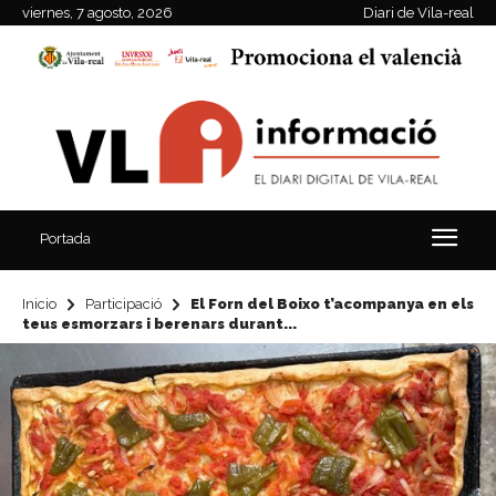
viernes, 7 agosto, 2026
Diari de Vila-real
Portada
Inicio
Participació
El Forn del Boixo t’acompanya en els
teus esmorzars i berenars durant...