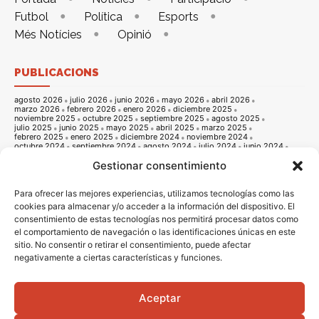
Futbol
Política
Esports
Més Notícies
Opinió
PUBLICACIONS
agosto 2026
julio 2026
junio 2026
mayo 2026
abril 2026
marzo 2026
febrero 2026
enero 2026
diciembre 2025
noviembre 2025
octubre 2025
septiembre 2025
agosto 2025
julio 2025
junio 2025
mayo 2025
abril 2025
marzo 2025
febrero 2025
enero 2025
diciembre 2024
noviembre 2024
octubre 2024
septiembre 2024
agosto 2024
julio 2024
junio 2024
mayo 2024
abril 2024
marzo 2024
febrero 2024
enero 2024
Gestionar consentimiento
diciembre 2023
noviembre 2023
octubre 2023
septiembre 2023
agosto 2023
julio 2023
junio 2023
mayo 2023
abril 2023
marzo 2023
febrero 2023
enero 2023
diciembre 2022
noviembre 2022
octubre 2022
septiembre 2022
agosto 2022
Para ofrecer las mejores experiencias, utilizamos tecnologías como las
julio 2022
junio 2022
mayo 2022
abril 2022
marzo 2022
cookies para almacenar y/o acceder a la información del dispositivo. El
febrero 2022
enero 2022
diciembre 2021
noviembre 2021
consentimiento de estas tecnologías nos permitirá procesar datos como
octubre 2021
septiembre 2021
agosto 2021
julio 2021
junio 2021
mayo 2021
abril 2021
marzo 2021
febrero 2021
enero 2021
el comportamiento de navegación o las identificaciones únicas en este
diciembre 2020
noviembre 2020
octubre 2020
septiembre 2020
sitio. No consentir o retirar el consentimiento, puede afectar
agosto 2020
julio 2020
junio 2020
mayo 2020
abril 2020
negativamente a ciertas características y funciones.
marzo 2020
febrero 2020
enero 2020
diciembre 2019
noviembre 2019
octubre 2019
septiembre 2019
agosto 2019
julio 2019
junio 2019
mayo 2019
abril 2019
marzo 2019
febrero 2019
enero 2019
diciembre 2018
noviembre 2018
octubre 2018
septiembre 2018
agosto 2018
julio 2018
junio 2018
mayo 2018
abril 2018
marzo 2018
Aceptar
febrero 2018
enero 2018
diciembre 2017
noviembre 2017
octubre 2017
septiembre 2017
agosto 2017
julio 2017
junio 2017
mayo 2017