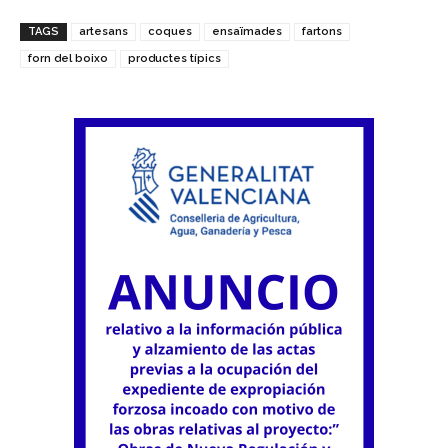
TAGS
artesans
coques
ensaïmades
fartons
forn del boixo
productes típics