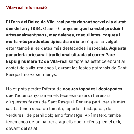
Vila-real Informació
El Forn del Boixo de Vila-real porta donant servei a la ciutat
des de l’any 1984.
Quasi 40
anys en què ha estat produint
artesanalment pans, magdalenes, rosquilletes, coques i
molts més productes típics dia a dia
però que ha volgut
estar també a les dates més destacades i especials.
Aquesta
panaderia artesana i tradicional situada al carrer Pare
Espuig número 12 de Vila-real
sempre ha estat celebrant al
costat dels vila-realencs i, durant les festes patronals de Sant
Pasqual, no va ser menys.
No et pots perdre l’oferta de
coques tapades i destapades
que t’acompanyaran en els teus esmorzars i berenars
d’aquestes festes de Sant Pasqual. Per una part, per als més
salats, tenen coca de tomata, tapada i destapada, de
verdures i de pernil dolç amb formatge. Així mateix, també
tenen coca de poma per a aquells que preferisquen el dolç
davant del salat.